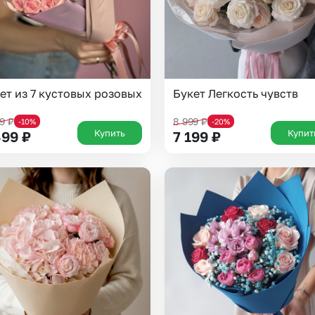
ет из 7 кустовых розовых
Букет Легкость чувств
99
₽
8 999
₽
-10%
-20%
Купить
Купит
499
₽
7 199
₽