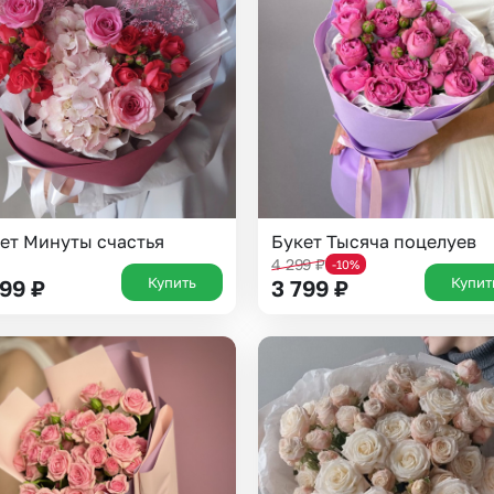
Insta букеты
До
Хиты продаж
Че
Новинки
В
Все категории
ет Минуты счастья
Букет Тысяча поцелуев
4 299
₽
-10%
Купить
Купит
199
₽
3 799
₽