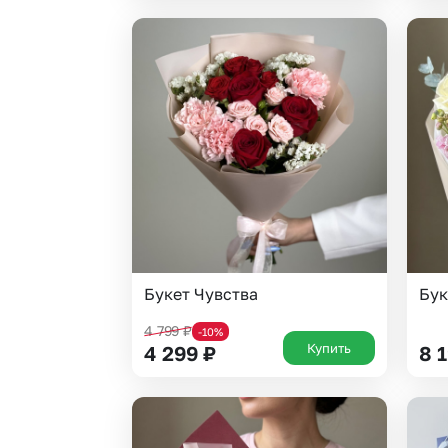
Букет Чувства
Бук
4 799
₽
-10%
Купить
4 299
₽
8 