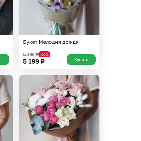
Букет Мелодия дождя
6 499
₽
-20%
ь
Купить
5 199
₽