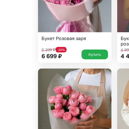
Букет Розовая заря
Бук
роз
8 399
₽
4 9
-20%
Купить
6 699
₽
4 