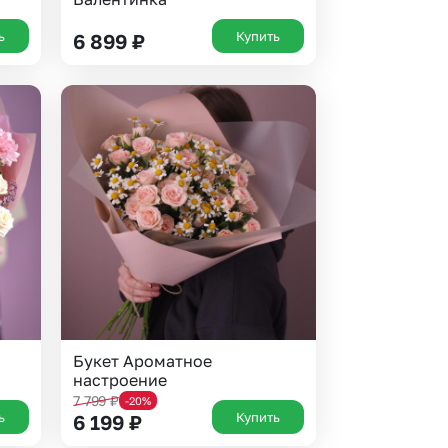
ь
Купить
6 899
₽
Букет Ароматное
настроение
7 799
₽
-20%
ь
Купить
6 199
₽