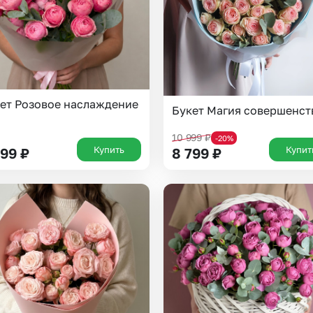
ет Розовое наслаждение
Букет Магия совершенст
10 999
₽
-20%
Купить
Купит
299
₽
8 799
₽