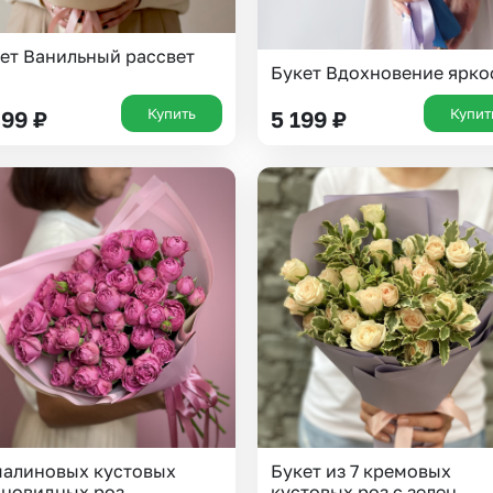
ет Ванильный рассвет
Букет Вдохновение ярко
Купить
Купит
399
₽
5 199
₽
малиновых кустовых
Букет из 7 кремовых
новидных роз
кустовых роз с зелен...