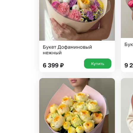
Бук
Букет Дофаминовый
нежный
Купить
6 399
₽
9 