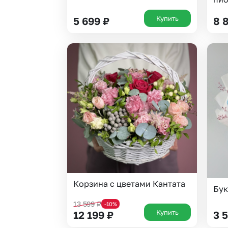
Купить
5 699
₽
8 
Корзина с цветами Кантата
Бук
13 599
₽
-10%
Купить
12 199
₽
3 