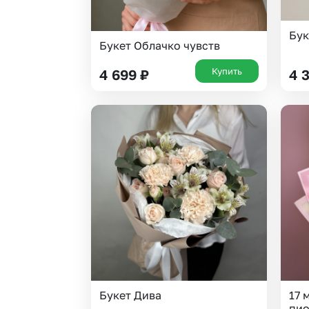
Бук
Букет Облачко чувств
Купить
4 699
₽
4 
Букет Дива
17 
пио