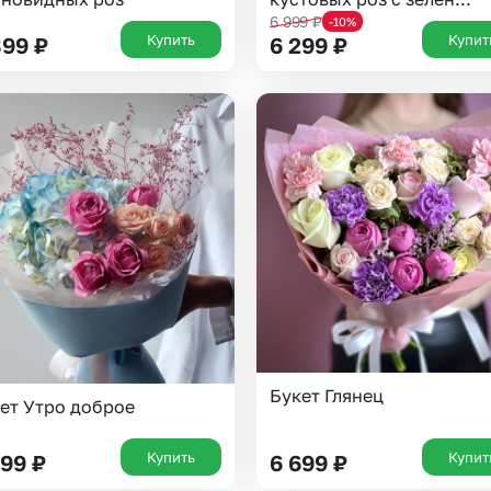
6 999
₽
-10%
Купить
Купит
899
₽
6 299
₽
Выберите город доставки
Букет Глянец
ет Утро доброе
Или выберите из популярных
Москва и МО
Санкт-Петербург
Купить
Купит
599
₽
6 699
₽
Нижний Новгород
Самара