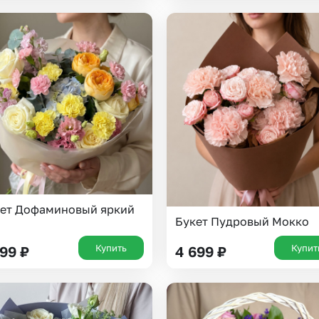
Казань
Уфа
Челябинск
Екатеринбург
Новосибирск
Омск
Волгоград
Воронеж
ет Дофаминовый яркий
Букет Пудровый Мокко
Купить
Купит
199
₽
4 699
₽