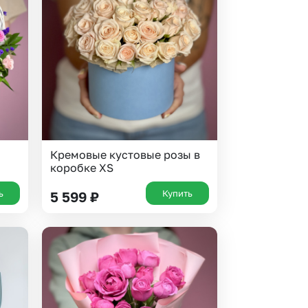
Кремовые кустовые розы в
коробке XS
ь
Купить
5 599
₽