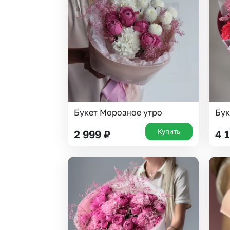
Гортензии
Эустома
Букет Морозное утро
Бук
Купить
2 999
₽
4 