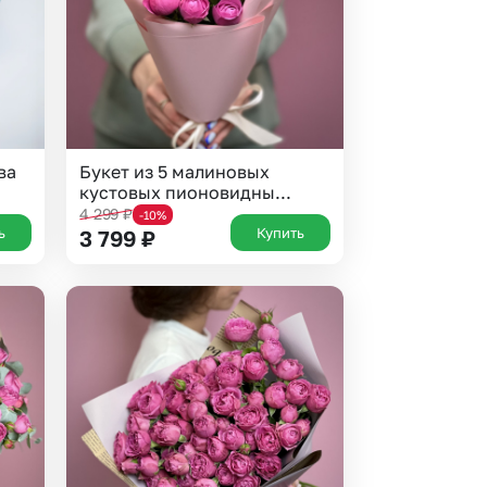
ва
Букет из 5 малиновых
кустовых пионовидны...
4 299
₽
-10%
ь
Купить
3 799
₽