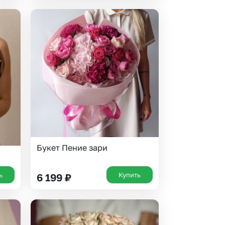
Букет Пение зари
ь
Купить
6 199
₽