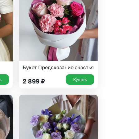
 10000 рублей
Все получатели
рная пятница
ыбор покупателей
Букет Предсказание счастья
ь
Купить
2 899
₽