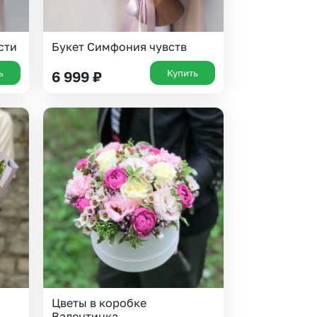
сти
Букет Симфония чувств
ь
Купить
6 999
₽
Цветы в коробке
Валентинка