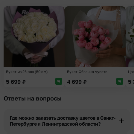
Добавить в избранное
Добави
Букет из 25 роз (50 см)
Букет Облачко чувств
Цв
5 699
₽
4 699
₽
5
Ответы на вопросы
Где можно заказать доставку цветов в Санкт-
Петербурге и Ленинградской области?
Оформить доставку цветов можно в нашем приложении, на