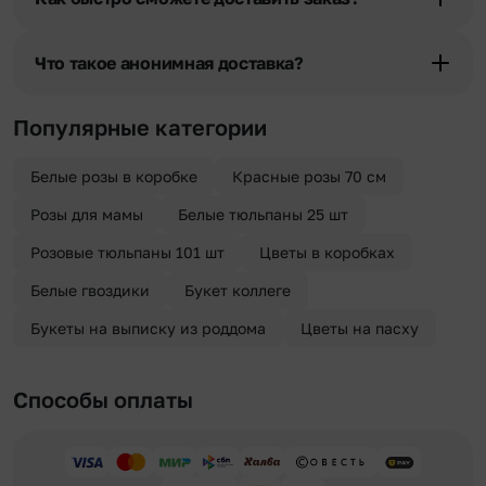
разрешения получателя, после чего высылается заказчику на
указанный им почтовый адрес в срок от 1 до 3 дней. Услуга
Мы оперативно доставим цветы по любому адресу города и
бесплатная.
области при условии соблюдения трехчасового временного
Что такое анонимная доставка?
отрезка. Хотите получить цветы раньше? Оформите услугу
срочной доставки, и мы доставим букет менее чем через 2 часа
Хотите сделать приятный сюрприз конфиденциально? При
после оформления заказа.
оформлении заказа Вы можете сделать отметку в поле
Популярные категории
«Анонимная доставка». Мы гарантируем анонимность
отправителя. Услуга бесплатная.
Белые розы в коробке
Красные розы 70 см
Розы для мамы
Белые тюльпаны 25 шт
Розовые тюльпаны 101 шт
Цветы в коробках
Белые гвоздики
Букет коллеге
Букеты на выписку из роддома
Цветы на пасху
Способы оплаты