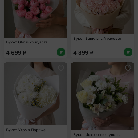
Букет Ванильный рассвет
Букет Облачко чувств
4 699
₽
4 399
₽
Добавить в избранное
Доба
Букет Утро в Париже
Букет Искренние чувства