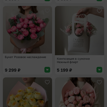
Добавить в избранное
Доба
Букет Розовое наслаждение
Композиция в сумочке
Нежный флирт
9 299
₽
5 199
₽
Добавить в избранное
Доба