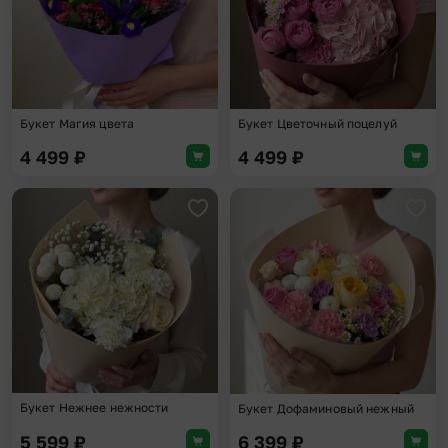
Букет Магия цвета
Букет Цветочный поцелуй
4 499
₽
4 499
₽
Добавить в избранное
Доба
Букет Нежнее нежности
Букет Дофаминовый нежный
5 599
₽
6 399
₽