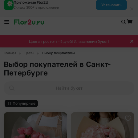
Приложение Flor2U
Установить
Скидка 300₽ в приложении
Цветы простоят - 5 дней! Или заменим букет!
▶
▶
Главная
Цветы
Выбор покупателей
Выбор покупателей в Санкт-
Петербурге
Найти букет
Популярные
Добавить в избранное
Доба