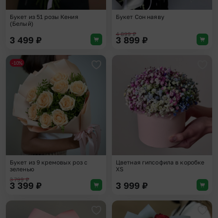
Букет из 51 розы Кения
Букет Сон наяву
(Белый)
4 899
₽
3 499
₽
3 899
₽
-10%
Добавить в избранное
Доба
Букет из 9 кремовых роз с
Цветная гипсофила в коробке
зеленью
XS
3 799
₽
3 399
₽
3 999
₽