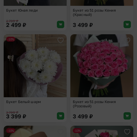
Букет Юная леди
Букет из 51 розы Кения
(Красный)
2 799
₽
2 499
₽
3 499
₽
-10%
Добавить в избранное
Доба
Букет Белый шарм
Букет из 51 розы Кения
(Розовый)
3 799
₽
3 399
₽
3 499
₽
-10%
-10%