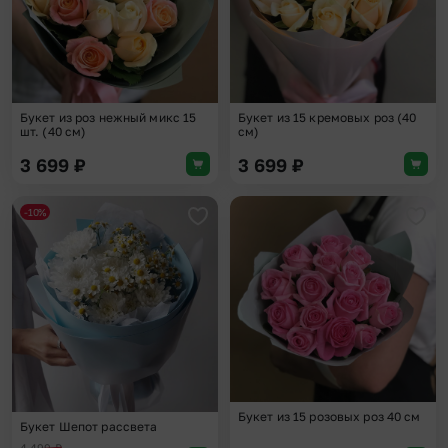
Букет из роз нежный микс 15
Букет из 15 кремовых роз (40
шт. (40 см)
см)
3 699
₽
3 699
₽
-10%
Добавить в избранное
Доба
Букет из 15 розовых роз 40 см
Букет Шепот рассвета
4 499
₽