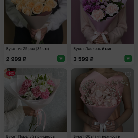
Букет из 25 роз (35 см)
Букет Ласковый миг
2 999
₽
3 599
₽
-10%
Добавить в избранное
Доба
Букет Поцелуй принцессы
Букет Объятия нежности