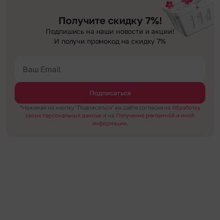
менее чем через 2 часа после оформления заказа.
гарантируем анонимность отправителя. Услуга бесплатная.
Получите скидку 7%!
Подпишись на наши новости и акции!
И получи промокод на скидку 7%
Подписаться
*Нажимая на кнопку "Подписаться" вы даёте согласие на
Обработку
своих персональных данных
и на
Получение рекламной и иной
информации.