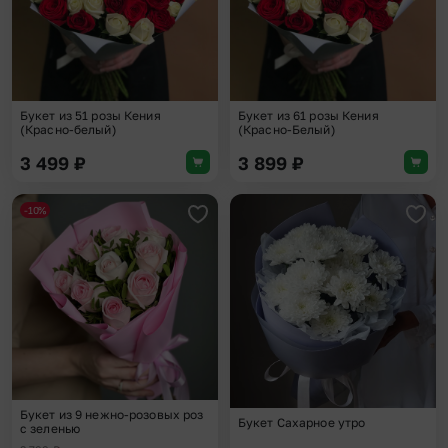
Букет из 51 розы Кения
Букет из 61 розы Кения
(Красно-белый)
(Красно-Белый)
3 499
₽
3 899
₽
-10%
Добавить в избранное
Доба
Букет из 9 нежно-розовых роз
Букет Сахарное утро
с зеленью