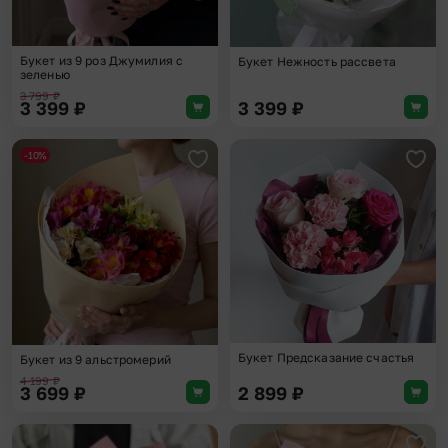
Букет из 9 роз Джумилия с
Букет Нежность рассвета
зеленью
3 799
₽
3 399
₽
3 399
₽
-10%
Добавить в избранное
Доба
Букет Предсказание счастья
Букет из 9 альстромерий
4 199
₽
3 699
₽
2 899
₽