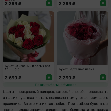
3 799
₽
3 399
₽
3 399
₽
Добавить в избранное
Доба
Букет из красных и белых роз
Букет Бархатное пламя
15 шт. (40...
3 699
₽
3 399
₽
Показать больше букетов
Цветы – прекрасный подарок, который способен рассказать
о наших чувствах и стать великолепным украшением всего
праздника. За это мы их так любим. При выборе букета мы
часто придерживаемся заложенного бюджета и не всегда