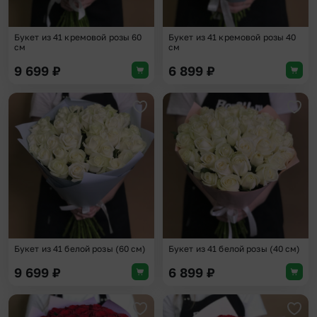
Букет из 41 кремовой розы 60
Букет из 41 кремовой розы 40
см
см
9 699
₽
6 899
₽
Добавить в избранное
Доба
Букет из 41 белой розы (60 см)
Букет из 41 белой розы (40 см)
9 699
₽
6 899
₽