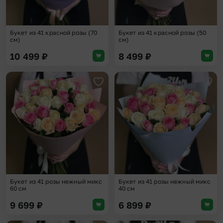
Букет из 41 красной розы (70
Букет из 41 красной розы (50
см)
см)
10 499
₽
8 499
₽
Добавить в избранное
Доба
Букет из 41 розы нежный микс
Букет из 41 розы нежный микс
60 см
40 см
9 699
₽
6 899
₽