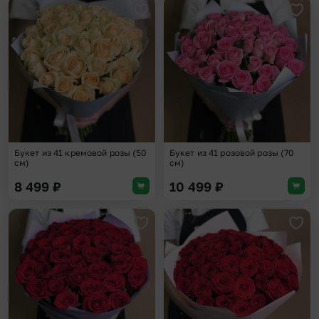
Добавить в избранное
Доба
Букет из 41 кремовой розы (50
Букет из 41 розовой розы (70
см)
см)
8 499
₽
10 499
₽
Добавить в избранное
Доба