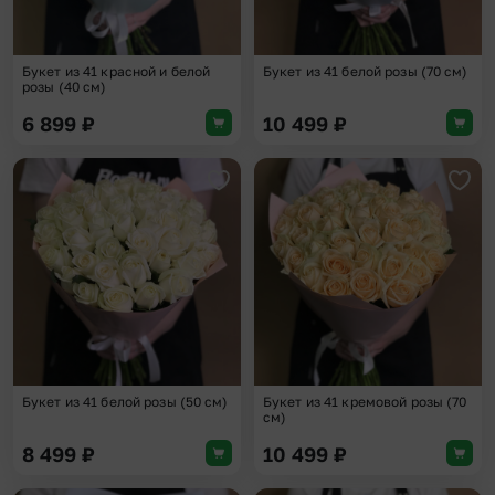
Букет из 41 красной и белой
Букет из 41 белой розы (70 см)
розы (40 см)
6 899
₽
10 499
₽
Добавить в избранное
Доба
Букет из 41 белой розы (50 см)
Букет из 41 кремовой розы (70
см)
8 499
₽
10 499
₽