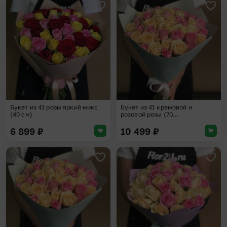
Добавить в избранное
Доба
Букет из 41 розы яркий микс
Букет из 41 кремовой и
(40 см)
розовой розы (70...
6 899
₽
10 499
₽
Добавить в избранное
Доба