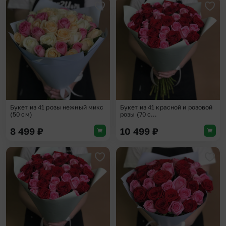
Добавить в избранное
Доба
Букет из 41 розы нежный микс
Букет из 41 красной и розовой
(50 см)
розы (70 с...
8 499
₽
10 499
₽
Добавить в избранное
Доба