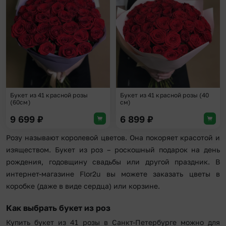
Добавить в избранное
Доба
Букет из 41 красной розы
Букет из 41 красной розы (40
(60см)
см)
9 699
₽
6 899
₽
Розу называют королевой цветов. Она покоряет красотой и
изяществом. Букет из роз – роскошный подарок на день
рождения, годовщину свадьбы или другой праздник. В
интернет-магазине Flor2u вы можете заказать цветы в
коробке (даже в виде сердца) или корзине.
Как выбрать букет из роз
Купить букет из 41 розы в Санкт-Петербурге можно для