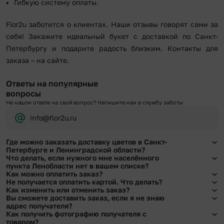
Гибкую систему оплаты.
Flor2u заботится о клиентах. Наши отзывы говорят сами за
себя! Закажите идеальный букет с доставкой по Санкт-
Петербургу и подарите радость близким. Контакты для
заказа – на сайте.
Ответы на популярные
вопросы
Не нашли ответа на свой вопрос? Напишите нам в службу заботы
info@flor2u.ru
Где можно заказать доставку цветов в Санкт-
Петербурге и Ленинградской области?
Что делать, если нужного мне населённого
Оформить доставку цветов можно в нашем приложении, на сайте flor2u.ru, по
пункта Ленобласти нет в вашем списке?
телефону горячей линии или в чате.
Как можно оплатить заказ?
Свяжитесь с нашими менеджерами по телефонам горячей линии или в чате.
Не получается оплатить картой. Что делать?
Мы обязательно найдем выход из ситуации.
Мы предусмотрели все возможные варианты оплаты:
Как изменить или отменить заказ?
При возникновении трудностей во время оплаты заказа банковской картой
Вы сможете доставить заказ, если я не знаю
Наличными.
позвоните нам по телефону, и мы решим Ваш вопрос.
Чтобы внести изменения, выбрать другой букет или добавить подарок
адрес получателя?
Банковскими картами Visa, MasterCard, МИР, СБП
свяжитесь с нашими менеджерами по телефонам горячей линии или в чате,
Как получить фотографию получателя с
Картами рассрочки Халва, Совесть и Свобода.
они помогут решить любой вопрос.
Да. У нас действует услуга «Уточнение адреса». Зная телефон получателя,
товаром?
Через Yandex Pay, UnionPay,
Apple Pay (есть ограничения), Qiwi Кошелек.