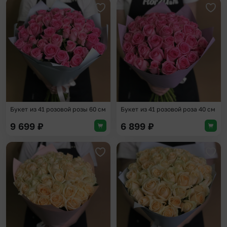
Добавить в избранное
Доба
Букет из 41 розовой розы 60 см
Букет из 41 розовой роза 40 см
9 699
₽
6 899
₽
Добавить в избранное
Доба