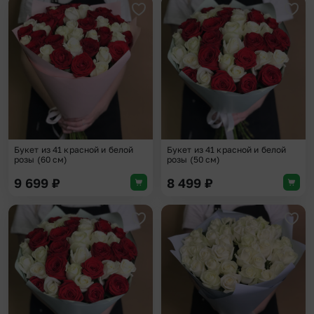
Добавить в избранное
Доба
Букет из 41 красной и белой
Букет из 41 красной и белой
розы (60 см)
розы (50 см)
9 699
₽
8 499
₽
Добавить в избранное
Доба