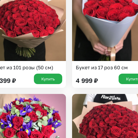
Insta букеты
До
Хиты продаж
Че
Новинки
В
Все категории
ет из 101 розы (50 см)
Букет из 17 роз 60 см
Купить
Купит
 399
₽
4 999
₽