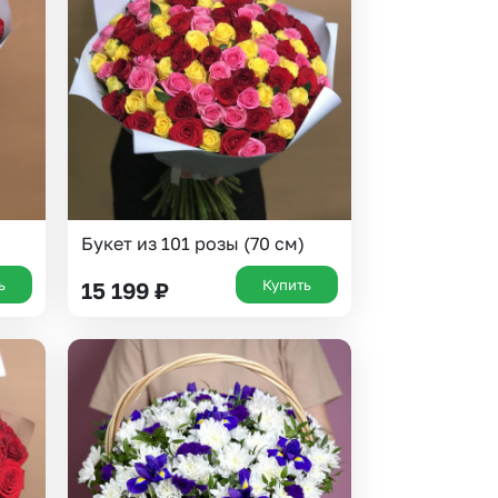
 10000 рублей
Все получатели
рная пятница
ыбор покупателей
Букет из 101 розы (70 см)
ь
Купить
15 199
₽