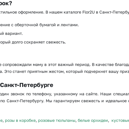
рок?
 стильное оформление. В нашем каталоге Flor2U в Санкт-Петерб
ение с оберточной бумагой и лентами.
ый вариант.
орый долго сохраняет свежесть.
ые сопровождали маму в этот важный период. В качестве благо
а. Это станет приятным жестом, который подчеркнет вашу приз
 Санкт-Петербурге
 один звонок по телефону, указанному на сайте. Наши специал
 по Санкт-Петербургу. Мы гарантируем свежесть и идеальное с
не
,
розы в коробке
,
розовые тюльпаны
,
белые орхидеи
,
кустовы