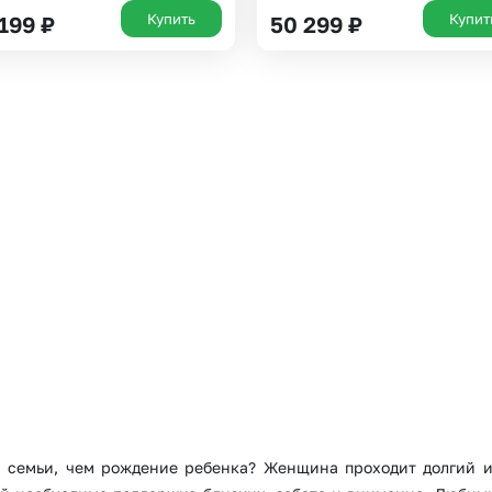
Купить
Купит
 199
₽
50 299
₽
Выберите город доставки
Или выберите из популярных
Москва и МО
Санкт-Петербург
й семьи, чем рождение ребенка? Женщина проходит долгий и
Нижний Новгород
Самара