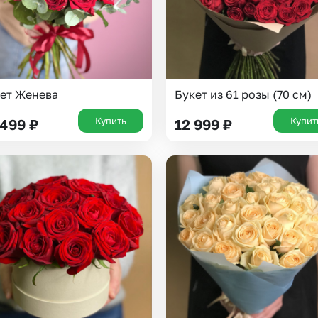
ет Женева
Букет из 61 розы (70 см)
Купить
Купит
 499
₽
12 999
₽