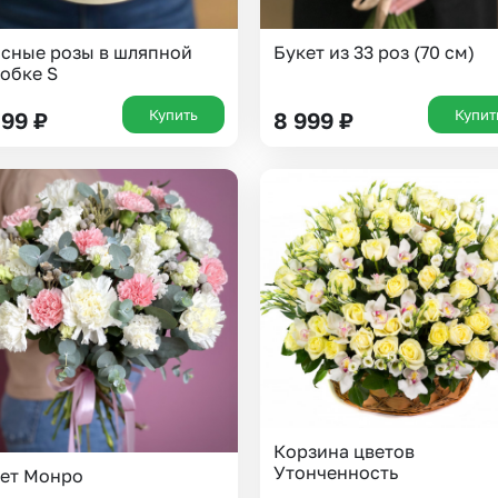
сные розы в шляпной
Букет из 33 роз (70 см)
обке S
Купить
Купит
899
₽
8 999
₽
Корзина цветов
Утонченность
ет Монро