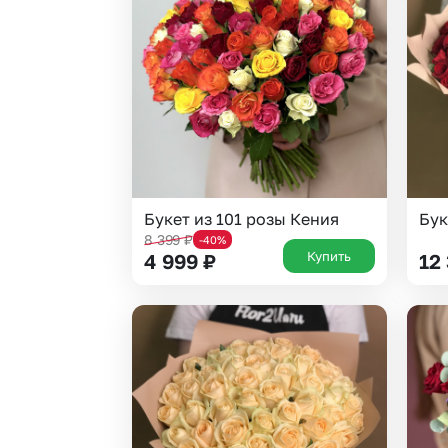
Гортензии
Эустома
Букет из 101 розы Кения
Бук
8 399
₽
-40%
Купить
4 999
₽
12