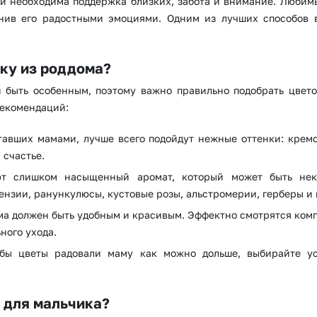
ей необходима поддержка близких, забота и внимание. Любим
нив его радостными эмоциями. Одним из лучших способов в
Казань
Уфа
Челябинск
Екатеринбург
ку из роддома?
Новосибирск
Омск
быть особенным, поэтому важно правильно подобрать цвето
Волгоград
Воронеж
рекомендаций:
авших мамами, лучше всего подойдут нежные оттенки: кремо
 счастье.
ют слишком насыщенный аромат, который может быть не
ензии, ранункулюсы, кустовые розы, альстромерии, герберы и 
ома должен быть удобным и красивым. Эффектно смотрятся ком
ного ухода.
тобы цветы радовали маму как можно дольше, выбирайте у
 для мальчика?