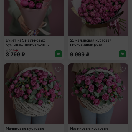
Букет из 5 малиновых
21 малиновая кустовая
кустовых пионовидны...
пионовидная роза
4 299
₽
3 799
₽
9 999
₽
Добавить в избранное
Доба
Малиновые кустовые
Малиновые кустовые