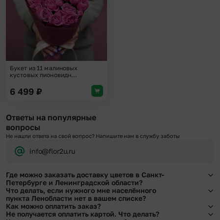
Букет из 11 малиновых
кустовых пионовидн...
6 499
₽
Ответы на популярные
вопросы
Не нашли ответа на свой вопрос? Напишите нам в службу заботы
info@flor2u.ru
Где можно заказать доставку цветов в Санкт-
Петербурге и Ленинградской области?
Что делать, если нужного мне населённого
Оформить доставку цветов можно в нашем приложении, на сайте flor2u.ru, по
пункта Ленобласти нет в вашем списке?
телефону горячей линии или в чате.
Как можно оплатить заказ?
Свяжитесь с нашими менеджерами по телефонам горячей линии или в чате.
Не получается оплатить картой. Что делать?
Мы обязательно найдем выход из ситуации.
Мы предусмотрели все возможные варианты оплаты: