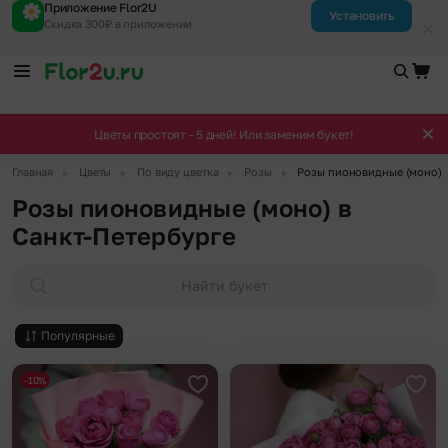
Приложение Flor2U
Установить
Скидка 300₽ в приложении
Цветы простоят - 5 дней! Или заменим букет!
▶
▶
▶
▶
Главная
Цветы
По виду цветка
Розы
Розы пионовидные (моно)
Розы пионовидные (моно) в
Санкт-Петербурге
Найти букет
Популярные
-10%
Добавить в избранное
Доба