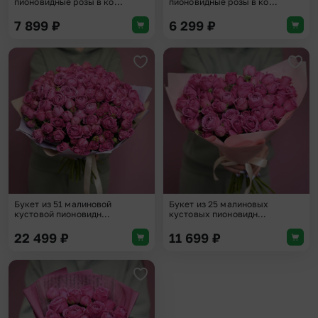
пионовидные розы в ко...
пионовидные розы в ко...
7 899
₽
6 299
₽
Добавить в избранное
Доба
Букет из 51 малиновой
Букет из 25 малиновых
кустовой пионовидн...
кустовых пионовидн...
22 499
₽
11 699
₽
Добавить в избранное