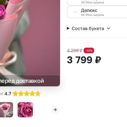
35-45см ширина
Insta букеты
До
Делюкс
Хиты продаж
Че
45-55см ширина
Новинки
В
Состав букета
Все категории
4 299
₽
-10%
3 799
₽
перед доставкой
4.7
нг