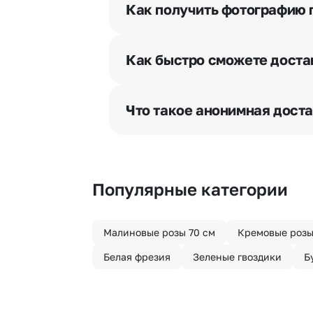
и уточняют адрес и удобное врем
Как получить фотографию 
При оформлении заказа Вы может
разрешения получателя, после че
Как быстро сможете доста
бесплатная.
Мы оперативно доставим цветы п
отрезка. Хотите получить цветы 
Что такое анонимная дост
часа после оформления заказа.
Хотите сделать приятный сюрпри
«Анонимная доставка». Мы гаран
Популярные категории
Малиновые розы 70 см
Кремовые розы
Белая фрезия
Зеленые гвоздики
Б