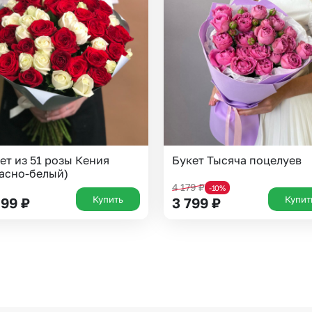
Челябинск
Екатеринбург
Новосибирск
Омск
Волгоград
Воронеж
ет из 51 розы Кения
Букет Тысяча поцелуев
асно-белый)
4 179
₽
-10%
Купить
Купит
499
₽
3 799
₽