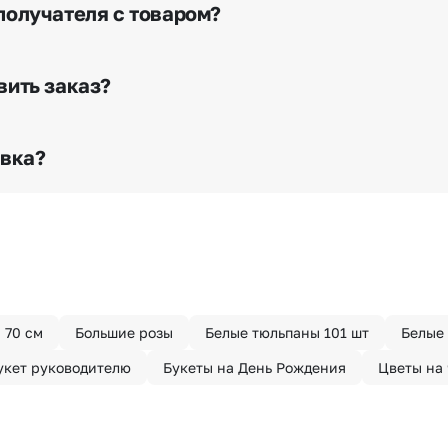
я доставки.
получателя с товаром?
е сделать отметку в поле «Фото получателя с букетом»
го высылается заказчику на указанный им почтовый адре
вить заказ?
о любому адресу города и области при условии соблю
раньше? Оформите услугу срочной доставки, и мы доста
авка?
з конфиденциально? При оформлении заказа Вы можете
тируем анонимность отправителя. Услуга бесплатная.
 70 см
Большие розы
Белые тюльпаны 101 шт
Белые 
укет руководителю
Букеты на День Рождения
Цветы на 