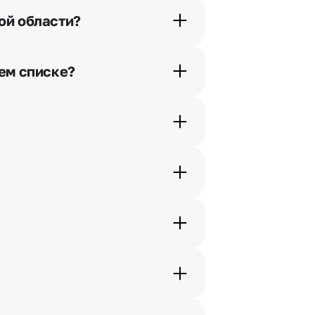
ой области?
орячей линии или в чате.
шем списке?
ьно найдем выход из ситуации.
ам по телефону, и мы решим Ваш
шими менеджерами по телефонам
жеры связываются с получателем