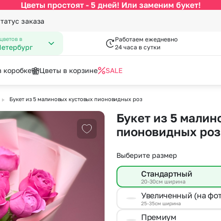
Цветы простоят - 5 дней! Или заменим букет!
статус заказа
цветов в
Работаем ежедневно
Петербург
24 часа в сутки
в коробке
Цветы в корзине
SALE
▶
Букет из 5 малиновых кустовых пионовидных роз
По цвету
Категории
писка из роддома
пперы
День Рождения
Конфеты к букетам
Букет из 5 малин
 Февраля
зы к букетам
День Учителя
Открытки
Белые розы
По виду цветка
С
пионовидных роз
Добавить в избранное
Марта
Пасха
за
Красные розы
Букеты до 2500 руб
Ав
мая
Последний звонок
Выберите размер
Кремовые розы
Распродажа
Цв
пускной
Повышение
Малиновые розы
Букеты от 4000 руб. (премиу
Цв
Стандартный
довщина
Рождение ребенка
20-30см ширина
я роза
Разноцветные розы
Букеты 2500 - 4000 руб.
До
Увеличенный (на фо
Розовые розы
Букеты 1500 - 2600 руб.
До
25-35см ширина
Недорогие цветы
До
Премиум