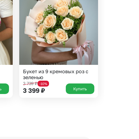
Букет из 9 кремовых роз с
зеленью
3 739
₽
-10%
ь
Купить
3 399
₽