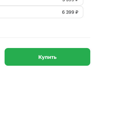
 10000 рублей
Все получатели
6 399
₽
рная пятница
ыбор покупателей
Купить