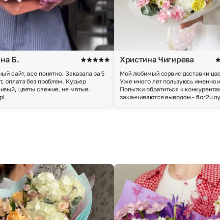
на Б.
Христина Чигирева
ный сайт, все понятно. Заказала за 5
Мой любимый сервис доставки цве
т, оплата без проблем. Курьер
Уже много лет пользуюсь именно 
ивый, цветы свежие, не мятые.
Попытки обратиться к конкурента
р!
заканчиваются выводом - flor2u л