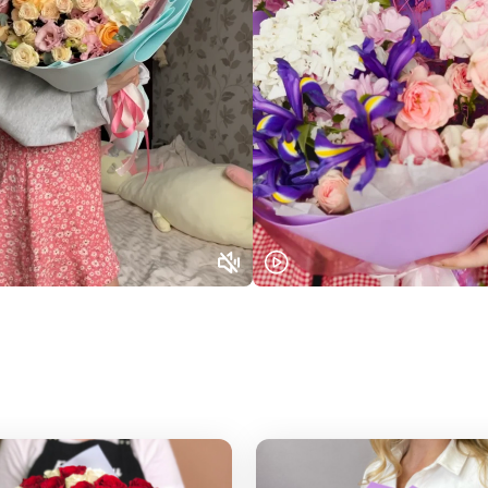
Выберите город доставки
Или выберите из популярных
Москва и МО
Санкт-Петербург
Нижний Новгород
Самара
Казань
Уфа