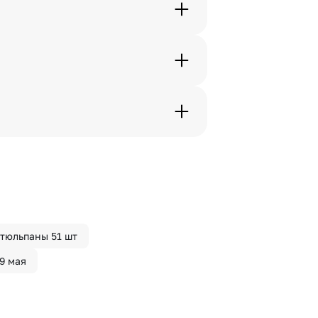
. Фотография делается только с
с в срок от 1 до 3 дней. Услуга
дения трехчасового временного
вим букет менее чем через 2
 сделать отметку в поле
тюльпаны 51 шт
9 мая