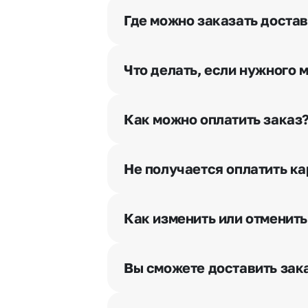
Где можно заказать достав
Оформить доставку цветов можно 
Что делать, если нужного 
Свяжитесь с нашими менеджерами
Как можно оплатить заказ
Мы предусмотрели все возможны
Наличными.
Не получается оплатить ка
Банковскими картами Visa, Ma
При возникновении трудностей в
Картами рассрочки Халва, Сов
вопрос.
Через Yandex Pay, UnionPay,
Ap
Как изменить или отменить
Через Робокасса.
Чтобы внести изменения, выбрат
горячей линии или в чате, они п
Вы сможете доставить зака
Да. У нас действует услуга «Ут