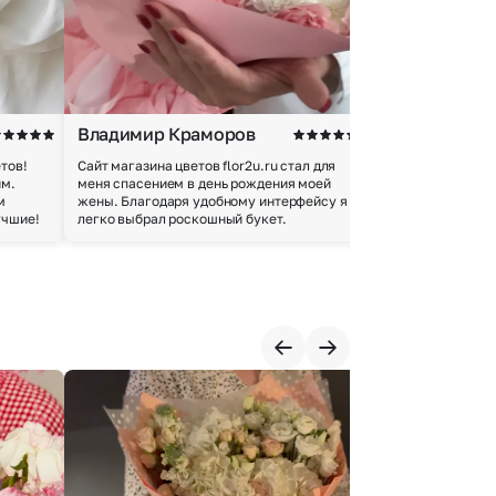
Владимир Краморов
Андрей Б.
тов!
Сайт магазина цветов flor2u.ru стал для
Покупкой остался
им.
меня спасением в день рождения моей
доставки осущес
м
жены. Благодаря удобному интерфейсу я
качество цветов 
учшие!
легко выбрал роскошный букет.
добросовестно.