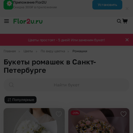
Приложение Flor2U
Установить
Скидка 300₽ в приложении
Цветы простоят - 5 дней! Или заменим букет!
▶
▶
▶
Главная
Цветы
По виду цветка
Ромашки
Букеты ромашек в Санкт-
Петербурге
Найти букет
Популярные
-20%
Добавить в избранное
Доба