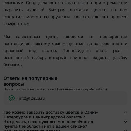
скидками. Сердце запоет на языке цветов при стремлении
выразить чувства! Быстрая доставка цветов на дом
сократить момент до вручения подарка, сделает процесс
комфортным.
Мы заказываем цветы ящиками от проверенных
поставщиков, поэтому можем ручаться за долговечность и
красивый вид цветов. Пионовидные сорта роз –
изысканный выбор, который принесет радость, улыбку
близким.
Ответы на популярные
вопросы
Не нашли ответа на свой вопрос? Напишите нам в службу заботы
info@flor2u.ru
Где можно заказать доставку цветов в Санкт-
Петербурге и Ленинградской области?
Что делать, если нужного мне населённого
Оформить доставку цветов можно в нашем приложении, на сайте flor2u.ru, по
пункта Ленобласти нет в вашем списке?
телефону горячей линии или в чате.
Как можно оплатить заказ?