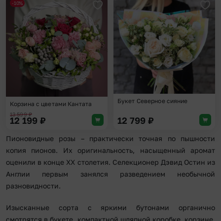
-10%
Добавить в избранное
Доба
Букет Северное сияние
Корзина с цветами Кантата
13 599
₽
12 199
₽
12 799
₽
Пионовидные розы – практически точная по пышности
копия пионов. Их оригинальность, насыщенный аромат
оценили в конце XX столетия. Селекционер Дэвид Остин из
Англии первым занялся разведением необычной
разновидности.
Изысканные сорта с яркими бутонами органично
смотрятся в букете, компактной шляпной коробке, корзине.