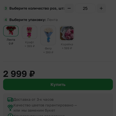
Выберите количество роз, шт
Выберите упаковку
Лента
Лента
Крафт
0
₽
Корейка
+ 399
₽
+ 599
₽
Фетр
+ 399
₽
2 999
₽
Купить
Доставка от 3-х часов
Качество цветов гарантировано —
или мы заменим букет
Круглосуточная поддержка