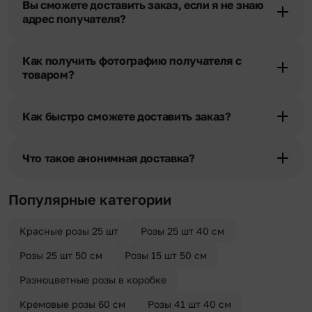
Вы сможете доставить заказ, если я не знаю
горячей линии или в чате, они помогут решить любой вопрос.
адрес получателя?
Да. У нас действует услуга «Уточнение адреса». Зная телефон
получателя, наши менеджеры связываются с получателем и
Как получить фотографию получателя с
уточняют адрес и удобное время доставки.
товаром?
При оформлении заказа Вы можете сделать отметку в поле
«Фото получателя с букетом». Фотография делается только с
Как быстро сможете доставить заказ?
разрешения получателя, после чего высылается заказчику на
указанный им почтовый адрес в срок от 1 до 3 дней. Услуга
Мы оперативно доставим цветы по любому адресу города и
бесплатная.
области при условии соблюдения трехчасового временного
Что такое анонимная доставка?
отрезка. Хотите получить цветы раньше? Оформите услугу
срочной доставки, и мы доставим букет менее чем через 2 часа
Хотите сделать приятный сюрприз конфиденциально? При
после оформления заказа.
оформлении заказа Вы можете сделать отметку в поле
Популярные категории
«Анонимная доставка». Мы гарантируем анонимность
отправителя. Услуга бесплатная.
Красные розы 25 шт
Розы 25 шт 40 см
Розы 25 шт 50 см
Розы 15 шт 50 см
Разноцветные розы в коробке
Кремовые розы 60 см
Розы 41 шт 40 см