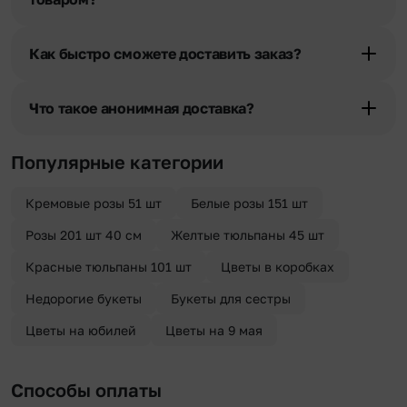
При оформлении заказа Вы можете сделать отметку в поле
«Фото получателя с букетом». Фотография делается только с
Как быстро сможете доставить заказ?
разрешения получателя, после чего высылается заказчику на
указанный им почтовый адрес в срок от 1 до 3 дней. Услуга
Мы оперативно доставим цветы по любому адресу города и
бесплатная.
области при условии соблюдения трехчасового временного
Что такое анонимная доставка?
отрезка. Хотите получить цветы раньше? Оформите услугу
срочной доставки, и мы доставим букет менее чем через 2 часа
Хотите сделать приятный сюрприз конфиденциально? При
после оформления заказа.
оформлении заказа Вы можете сделать отметку в поле
Популярные категории
«Анонимная доставка». Мы гарантируем анонимность
отправителя. Услуга бесплатная.
Кремовые розы 51 шт
Белые розы 151 шт
Розы 201 шт 40 см
Желтые тюльпаны 45 шт
Красные тюльпаны 101 шт
Цветы в коробках
Недорогие букеты
Букеты для сестры
Цветы на юбилей
Цветы на 9 мая
Способы оплаты