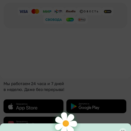
Мы работаем 24 часа и 7 дней
в неделю. Даже без перерыва!