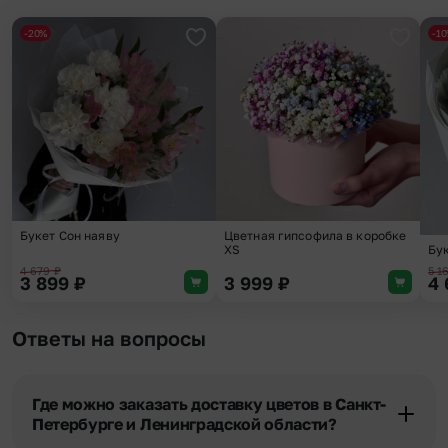
-20%
-1
Добавить в избранное
Добави
Букет Сон наяву
Цветная гипсофила в коробке
Бу
XS
4 679
₽
5 1
3 899
₽
3 999
₽
4
Ответы на вопросы
Где можно заказать доставку цветов в Санкт-
Петербурге и Ленинградской области?