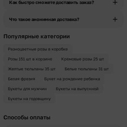
Как быстро сможете доставить заказ?
разрешения получателя, после чего высылается заказчику на
указанный им почтовый адрес в срок от 1 до 3 дней. Услуга
Мы оперативно доставим цветы по любому адресу города и
бесплатная.
области при условии соблюдения трехчасового временного
Что такое анонимная доставка?
отрезка. Хотите получить цветы раньше? Оформите услугу
срочной доставки, и мы доставим букет менее чем через 2 часа
Хотите сделать приятный сюрприз конфиденциально? При
после оформления заказа.
оформлении заказа Вы можете сделать отметку в поле
Популярные категории
«Анонимная доставка». Мы гарантируем анонимность
отправителя. Услуга бесплатная.
Разноцветные розы в коробке
Розы 151 шт в корзине
Кремовые розы 25 шт
Желтые тюльпаны 35 шт
Белые тюльпаны 31 шт
Белая фрезия
Букет на рождение ребенка
Букеты для мужчин
Букеты на выпускной
Букеты на годовщину
Способы оплаты