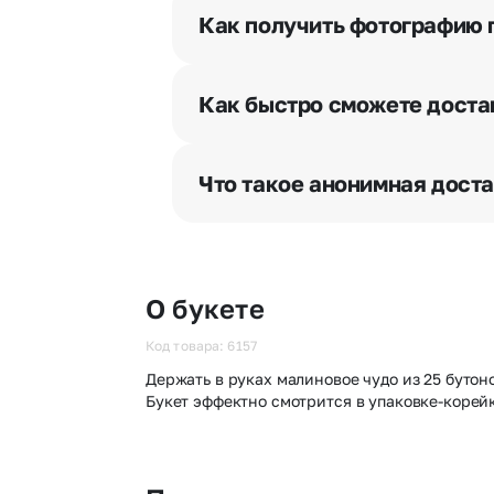
и уточняют адрес и удобное врем
Как получить фотографию 
При оформлении заказа Вы может
разрешения получателя, после че
Как быстро сможете доста
бесплатная.
Мы оперативно доставим цветы п
отрезка. Хотите получить цветы 
Что такое анонимная дост
часа после оформления заказа.
Хотите сделать приятный сюрпри
«Анонимная доставка». Мы гаран
О букете
Код товара: 6157
Держать в руках малиновое чудо из 25 бутон
Букет эффектно смотрится в упаковке-корей