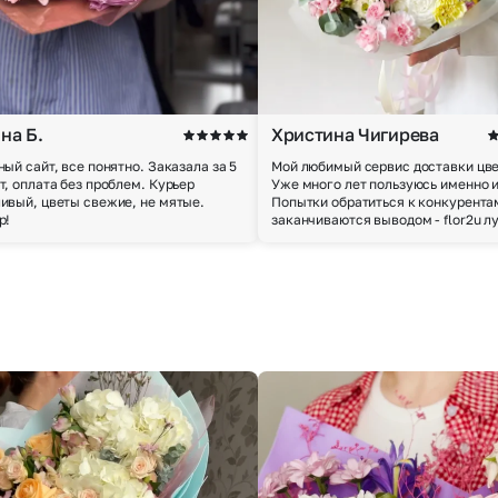
на Б.
Христина Чигирева
ный сайт, все понятно. Заказала за 5
Мой любимый сервис доставки цве
т, оплата без проблем. Курьер
Уже много лет пользуюсь именно 
ивый, цветы свежие, не мятые.
Попытки обратиться к конкурента
р!
заканчиваются выводом - flor2u л