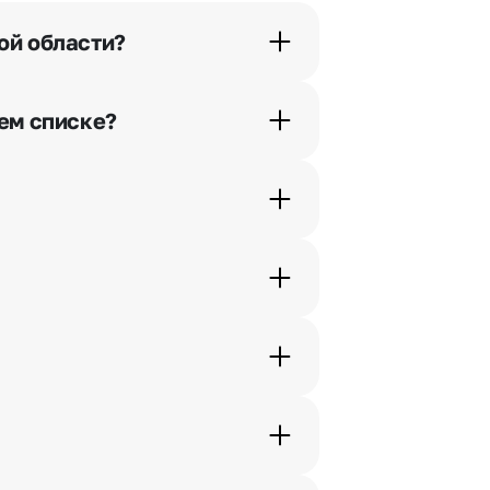
ой области?
орячей линии или в чате.
шем списке?
ьно найдем выход из ситуации.
ам по телефону, и мы решим Ваш
шими менеджерами по телефонам
жеры связываются с получателем