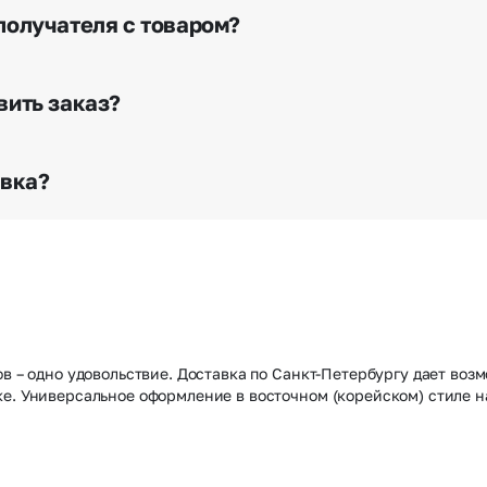
я доставки.
получателя с товаром?
е сделать отметку в поле «Фото получателя с букетом»
го высылается заказчику на указанный им почтовый адре
вить заказ?
о любому адресу города и области при условии соблю
раньше? Оформите услугу срочной доставки, и мы доста
авка?
з конфиденциально? При оформлении заказа Вы можете
тируем анонимность отправителя. Услуга бесплатная.
ов – одно удовольствие. Доставка по Санкт-Петербургу дает воз
ке. Универсальное оформление в восточном (корейском) стиле