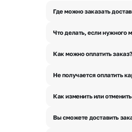
Где можно заказать достав
Оформить доставку цветов можно 
Что делать, если нужного 
Свяжитесь с нашими менеджерами
Как можно оплатить заказ
Мы предусмотрели все возможны
Наличными.
Не получается оплатить ка
Банковскими картами Visa, Ma
При возникновении трудностей в
Картами рассрочки Халва, Сов
вопрос.
Через Yandex Pay, UnionPay,
Ap
Как изменить или отменить
Через Робокасса.
Чтобы внести изменения, выбрат
горячей линии или в чате, они п
Вы сможете доставить зака
Да. У нас действует услуга «Ут