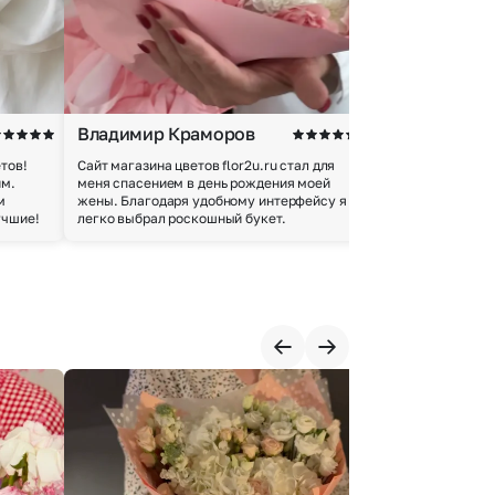
Владимир Краморов
Андрей Б.
тов!
Сайт магазина цветов flor2u.ru стал для
Покупкой остался
им.
меня спасением в день рождения моей
доставки осущес
м
жены. Благодаря удобному интерфейсу я
качество цветов 
учшие!
легко выбрал роскошный букет.
добросовестно.