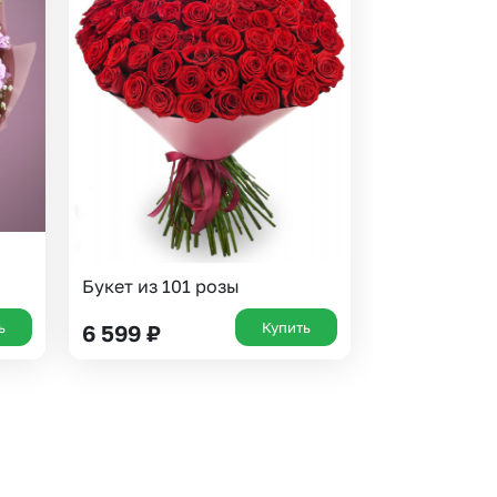
Букет из 101 розы
ь
Купить
6 599
₽