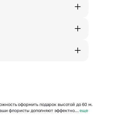
. Фотография делается только с
с в срок от 1 до 3 дней. Услуга
дения трехчасового временного
вим букет менее чем через 2
 сделать отметку в поле
можность оформить подарок высотой до 60 м.
 наши флористы дополняют эффектно…
еще