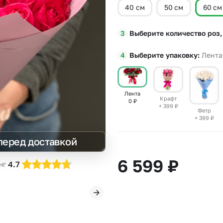
40 см
50 см
60 см
Insta букеты
До
Хиты продаж
Че
Выберите количество роз,
Новинки
В
Все категории
Выберите упаковку
Лента
Лента
Крафт
0
₽
+ 399
₽
Фетр
+ 399
₽
перед доставкой
6 599
₽
4.7
нг