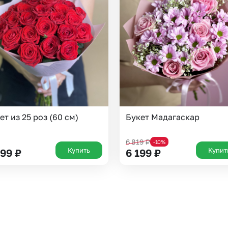
Казань
Уфа
Челябинск
Екатеринбург
Новосибирск
Омск
Волгоград
Воронеж
ет из 25 роз (60 см)
Букет Мадагаскар
6 819
₽
-10%
Купить
Купит
599
₽
6 199
₽