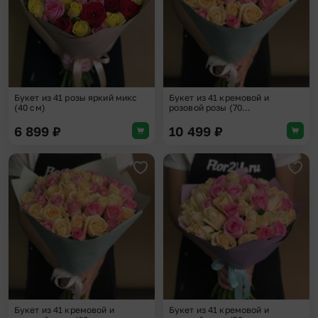
Букет из 41 розы яркий микс
Букет из 41 кремовой и
(40 см)
розовой розы (70...
6 899
₽
10 499
₽
Добавить в избранное
Доба
Букет из 41 кремовой и
Букет из 41 кремовой и