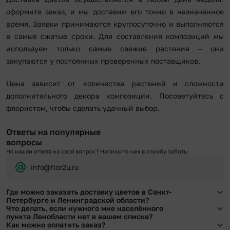
оформите заказ, и мы доставим его точно в назначенное
время. Заявки принимаются круглосуточно и выполняются
в самые сжатые сроки. Для составления композиций мы
используем только самые свежие растения – они
закупаются у постоянных проверенных поставщиков.
Цена зависит от количества растений и сложности
дополнительного декора композиции. Посоветуйтесь с
флористом, чтобы сделать удачный выбор.
Ответы на популярные
вопросы
Не нашли ответа на свой вопрос? Напишите нам в службу заботы
info@flor2u.ru
Где можно заказать доставку цветов в Санкт-
Петербурге и Ленинградской области?
Что делать, если нужного мне населённого
Оформить доставку цветов можно в нашем приложении, на сайте flor2u.ru, по
пункта Ленобласти нет в вашем списке?
телефону горячей линии или в чате.
Как можно оплатить заказ?