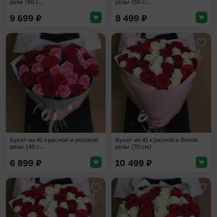
роза (60 с...
розы (50 с...
9 699
₽
8 499
₽
Добавить в избранное
Доба
Букет из 41 красной и розовой
Букет из 41 красной и белой
розы (40 с...
розы (70 см)
6 899
₽
10 499
₽
Добавить в избранное
Доба