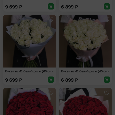
9 699
₽
6 899
₽
Добавить в избранное
Доба
Букет из 41 белой розы (60 см)
Букет из 41 белой розы (40 см)
9 699
₽
6 899
₽
Добавить в избранное
Доба