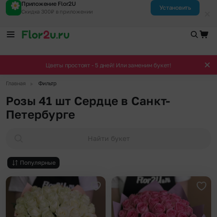
Приложение Flor2U
Установить
Скидка 300₽ в приложении
Цветы простоят - 5 дней! Или заменим букет!
▶
Главная
Фильтр
Розы 41 шт Сердце в Санкт-
Петербурге
Найти букет
Популярные
Добавить в избранное
Доба