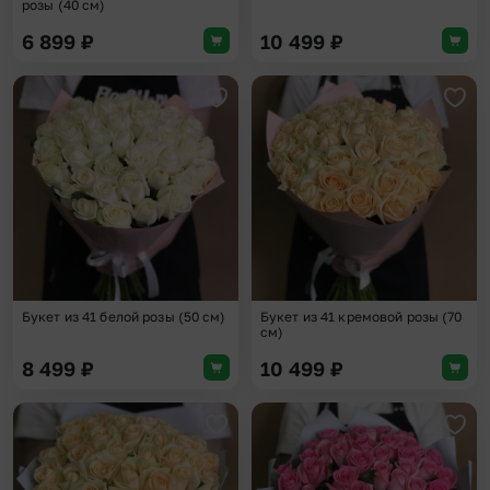
розы (40 см)
6 899
₽
10 499
₽
Добавить в избранное
Доба
Букет из 41 белой розы (50 см)
Букет из 41 кремовой розы (70
см)
8 499
₽
10 499
₽
Добавить в избранное
Доба