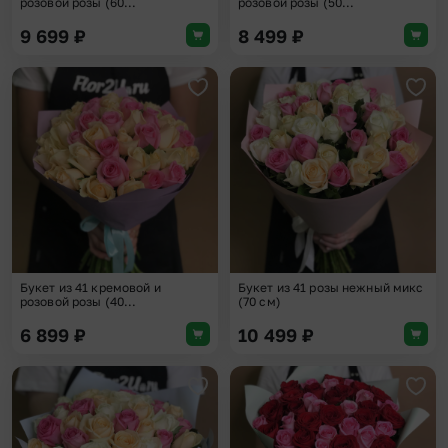
розовой розы (60...
розовой розы (50...
9 699
₽
8 499
₽
Добавить в избранное
Доба
Букет из 41 кремовой и
Букет из 41 розы нежный микс
розовой розы (40...
(70 см)
6 899
₽
10 499
₽
Добавить в избранное
Доба