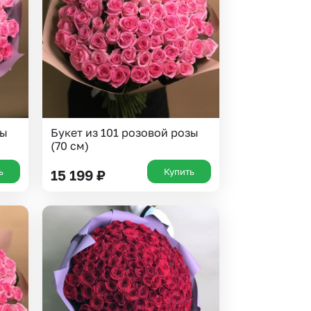
 10000 рублей
Все получатели
рная пятница
ыбор покупателей
зы
Букет из 101 розовой розы
(70 см)
ь
Купить
15 199
₽