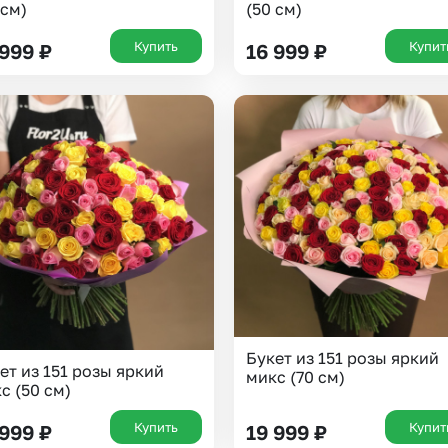
 см)
(50 см)
Купить
Купит
 999
₽
16 999
₽
Выберите город доставки
Букет из 151 розы яркий
ет из 151 розы яркий
микс (70 см)
Или выберите из популярных
с (50 см)
Москва и МО
Санкт-Петербург
Купить
Купит
 999
₽
19 999
₽
Нижний Новгород
Самара