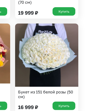
(70 см)
ь
Купить
19 999
₽
Букет из 151 белой розы (50
см)
ь
Купить
16 999
₽