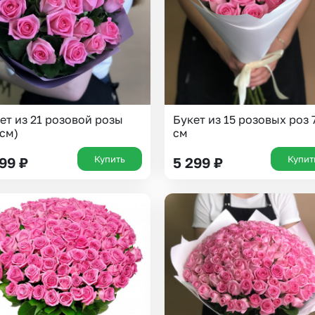
ет из 21 розовой розы
Букет из 15 розовых роз 
 см)
см
Купить
Купит
199
₽
5 299
₽