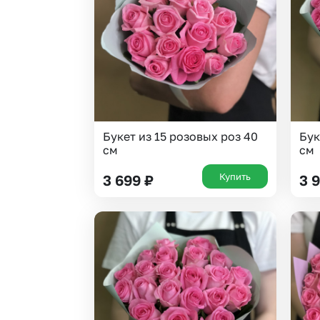
Гипсофила
Эустома
Гортензии
Букет из 15 розовых роз 40
Бук
см
см
Купить
3 699
₽
3 