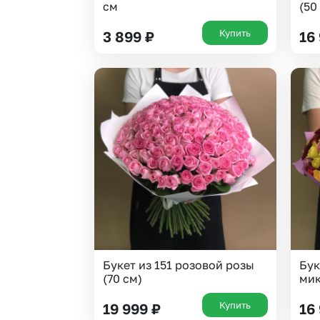
см
(50
Купить
3 899
₽
16
Букет из 151 розовой розы
Бук
(70 см)
мик
Купить
19 999
₽
16