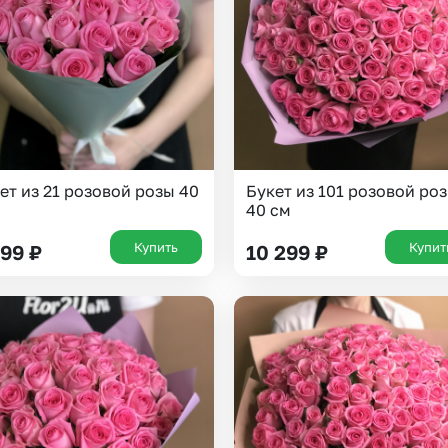
Insta букеты
До
Хиты продаж
Че
Новинки
В
Все категории
ет из 21 розовой розы 40
Букет из 101 розовой ро
40 см
Купить
Купит
999
₽
10 299
₽