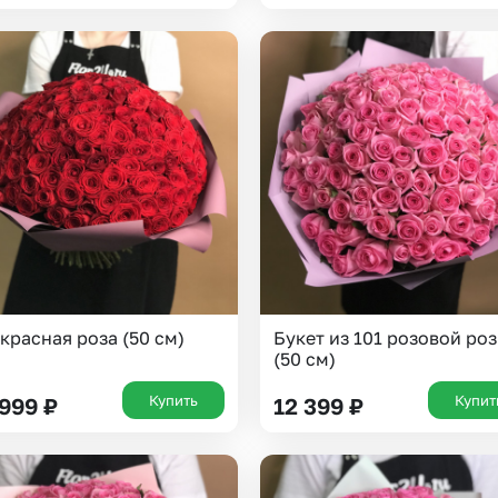
Казань
Уфа
Челябинск
Екатеринбург
Новосибирск
Омск
Волгоград
Воронеж
 красная роза (50 см)
Букет из 101 розовой ро
(50 см)
Купить
Купит
 999
₽
12 399
₽