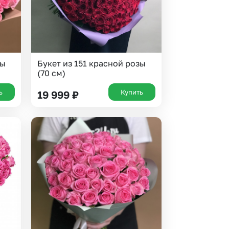
зы
Букет из 151 красной розы
(70 см)
ь
Купить
19 999
₽