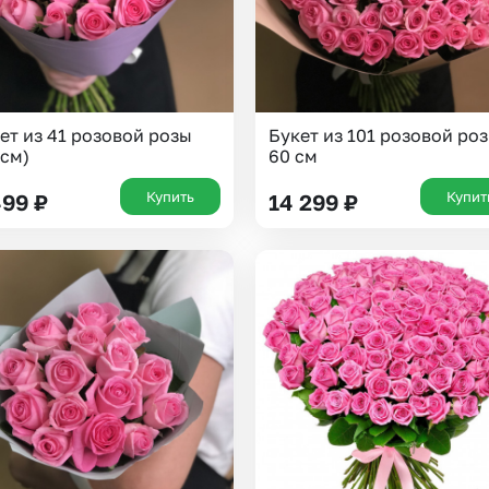
ет из 41 розовой розы
Букет из 101 розовой ро
 см)
60 см
Купить
Купит
499
₽
14 299
₽