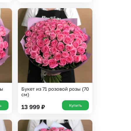
зы
Букет из 71 розовой розы (70
см)
ь
Купить
13 999
₽