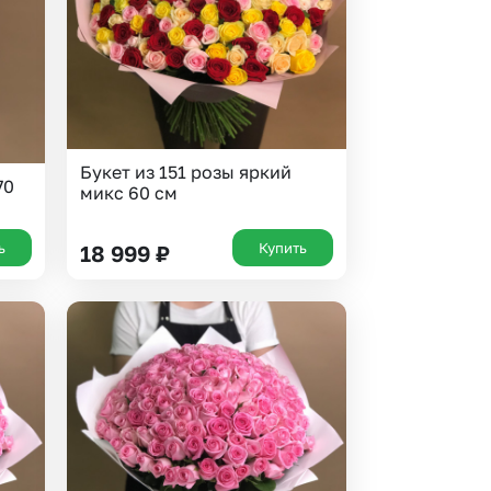
Букет из 151 розы яркий
70
микс 60 см
ь
Купить
18 999
₽