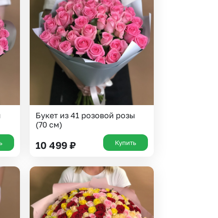
ы
Букет из 41 розовой розы
(70 см)
ь
Купить
10 499
₽