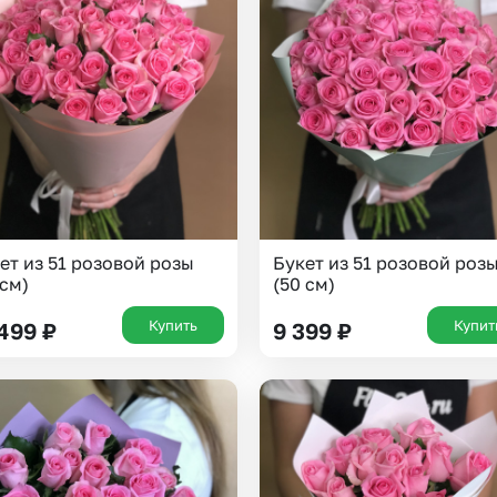
ет из 51 розовой розы
Букет из 51 розовой роз
 см)
(50 см)
Купить
Купит
 499
₽
9 399
₽