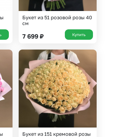
зы
Букет из 51 розовой розы 40
см
ь
Купить
7 699
₽
зы
Букет из 151 кремовой розы