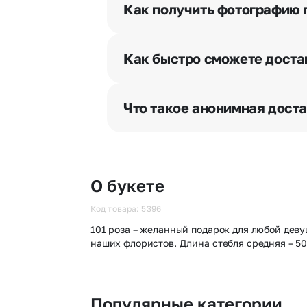
и уточняют адрес и удобное врем
Как получить фотографию 
При оформлении заказа Вы может
разрешения получателя, после че
Как быстро сможете доста
бесплатная.
Мы оперативно доставим цветы п
отрезка. Хотите получить цветы 
Что такое анонимная дост
часа после оформления заказа.
Хотите сделать приятный сюрпри
«Анонимная доставка». Мы гаран
О букете
Код товара: 5396
101 роза – желанный подарок для любой дев
наших флористов. Длина стебля средняя – 5
Популярные категории