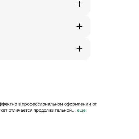
. Фотография делается только с
с в срок от 1 до 3 дней. Услуга
дения трехчасового временного
вим букет менее чем через 2
 сделать отметку в поле
эффектно в профессиональном оформлении от
Букет отличается продолжительной…
еще