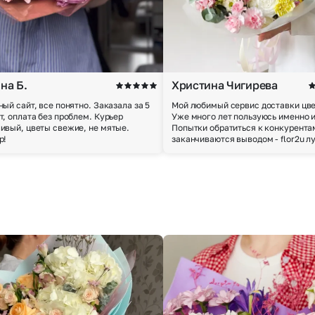
на Б.
Христина Чигирева
ный сайт, все понятно. Заказала за 5
Мой любимый сервис доставки цве
т, оплата без проблем. Курьер
Уже много лет пользуюсь именно 
ивый, цветы свежие, не мятые.
Попытки обратиться к конкурента
р!
заканчиваются выводом - flor2u л