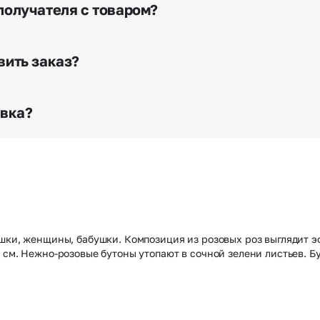
я доставки.
получателя с товаром?
е сделать отметку в поле «Фото получателя с букетом»
го высылается заказчику на указанный им почтовый адре
вить заказ?
о любому адресу города и области при условии соблю
раньше? Оформите услугу срочной доставки, и мы доста
авка?
з конфиденциально? При оформлении заказа Вы можете
тируем анонимность отправителя. Услуга бесплатная.
ушки, женщины, бабушки. Композиция из розовых роз выглядит 
0 см. Нежно-розовые бутоны утопают в сочной зелени листьев. 