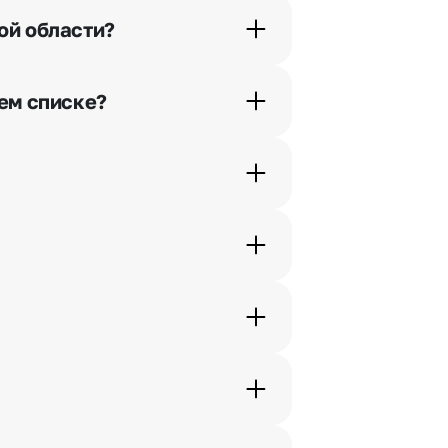
ой области?
орячей линии или в чате.
шем списке?
ьно найдем выход из ситуации.
ам по телефону, и мы решим Ваш
шими менеджерами по телефонам
жеры связываются с получателем