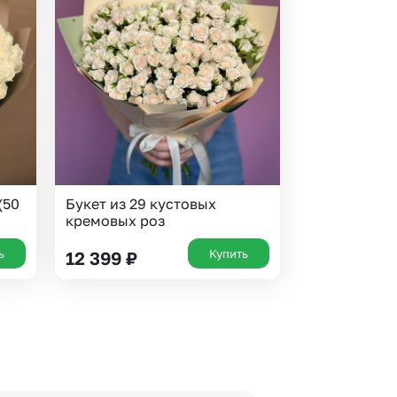
(50
Букет из 29 кустовых
кремовых роз
ь
Купить
12 399
₽