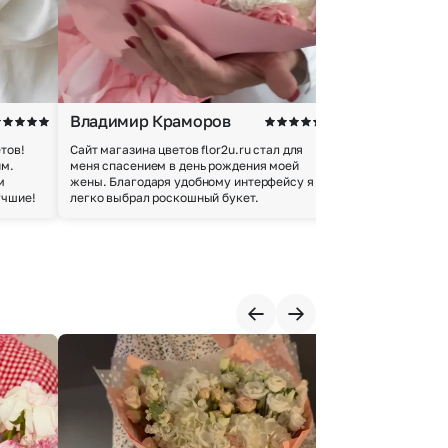
Владимир Краморов
Андрей Б.
тов!
Сайт магазина цветов flor2u.ru стал для
Покупкой остался
им.
меня спасением в день рождения моей
доставки осущес
м
жены. Благодаря удобному интерфейсу я
качество цветов 
учшие!
легко выбрал роскошный букет.
добросовестно.