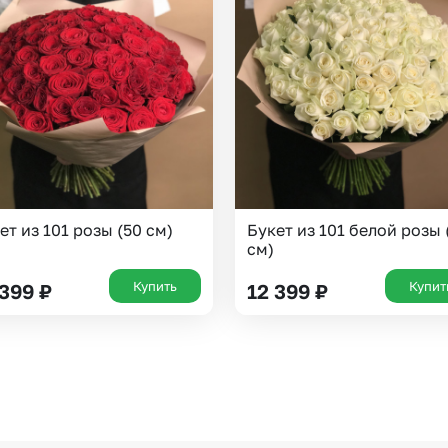
Казань
Уфа
Челябинск
Екатеринбург
Новосибирск
Омск
Волгоград
Воронеж
ет из 101 розы (50 см)
Букет из 101 белой розы 
см)
Купить
Купит
 399
₽
12 399
₽