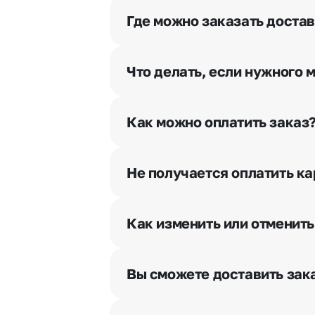
Где можно заказать достав
Оформить доставку цветов можно 
Что делать, если нужного 
Свяжитесь с нашими менеджерами
Как можно оплатить заказ
Мы предусмотрели все возможны
Наличными.
Не получается оплатить ка
Банковскими картами Visa, Ma
При возникновении трудностей в
Картами рассрочки Халва, Сов
вопрос.
Через Yandex Pay, UnionPay,
Ap
Как изменить или отменить
Через Робокасса.
Чтобы внести изменения, выбрат
горячей линии или в чате, они п
Вы сможете доставить зака
Да. У нас действует услуга «Ут