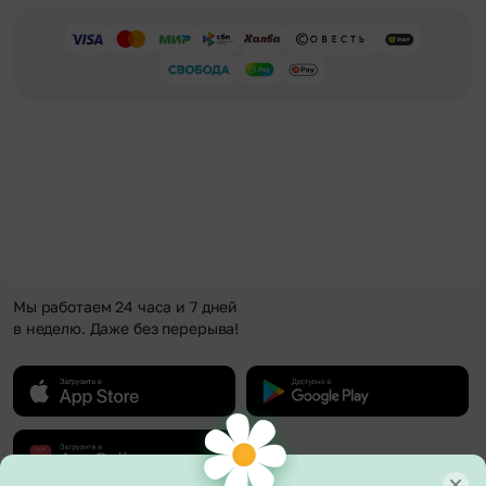
Мы работаем 24 часа и 7 дней
в неделю. Даже без перерыва!