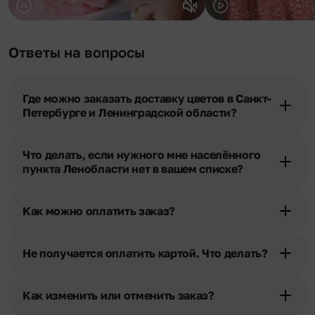
Ответы на вопросы
Где можно заказать доставку цветов в Санкт-
Петербурге и Ленинградской области?
Оформить доставку цветов можно в нашем приложении, на
сайте flor2u.ru, по телефону горячей линии или в чате.
Что делать, если нужного мне населённого
пункта Ленобласти нет в вашем списке?
Свяжитесь с нашими менеджерами по телефонам горячей
линии или в чате. Мы обязательно найдем выход из ситуации.
Как можно оплатить заказ?
Мы предусмотрели все возможные варианты оплаты:
Наличными.
Не получается оплатить картой. Что делать?
Банковскими картами Visa, MasterCard, МИР, СБП
При возникновении трудностей во время оплаты заказа
Картами рассрочки Халва, Совесть и Свобода.
банковской картой позвоните нам по телефону, и мы решим
Через Yandex Pay, UnionPay,
Apple Pay (есть
Как изменить или отменить заказ?
Ваш вопрос.
ограничения), Qiwi Кошелек.
Через Робокасса.