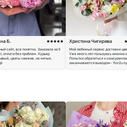
на Б.
Христина Чигирева
ный сайт, все понятно. Заказала за 5
Мой любимый сервис доставки цве
т, оплата без проблем. Курьер
Уже много лет пользуюсь именно 
ивый, цветы свежие, не мятые.
Попытки обратиться к конкурента
р!
заканчиваются выводом - flor2u л