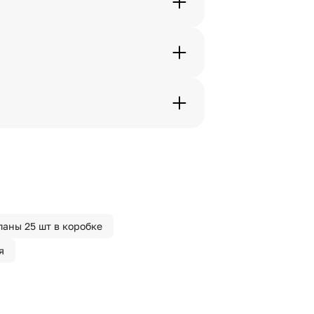
. Фотография делается только с
с в срок от 1 до 3 дней. Услуга
дения трехчасового временного
вим букет менее чем через 2
 сделать отметку в поле
паны 25 шт в коробке
я