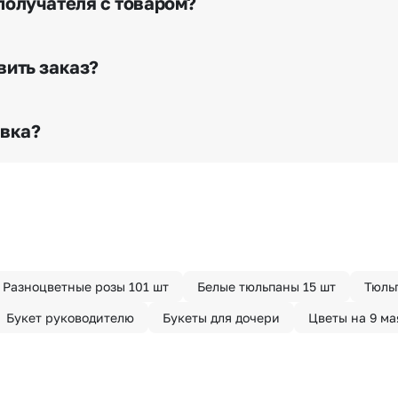
получателя с товаром?
е сделать отметку в поле «Фото получателя с букетом»
го высылается заказчику на указанный им почтовый адре
вить заказ?
о любому адресу города и области при условии соблю
раньше? Оформите услугу срочной доставки, и мы доста
авка?
з конфиденциально? При оформлении заказа Вы можете
тируем анонимность отправителя. Услуга бесплатная.
Разноцветные розы 101 шт
Белые тюльпаны 15 шт
Тюль
Букет руководителю
Букеты для дочери
Цветы на 9 ма