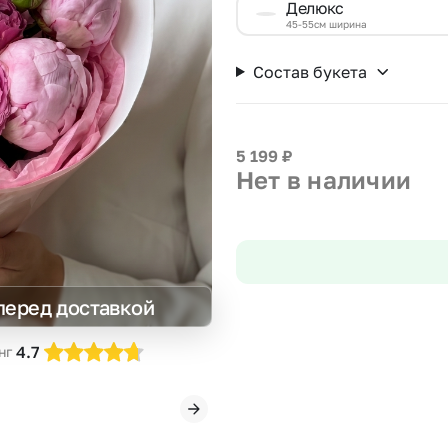
Делюкс
Insta букеты
До
45-55см ширина
Хиты продаж
Че
Состав букета
Новинки
В
Все категории
5 199
₽
Нет в наличии
перед доставкой
4.7
нг