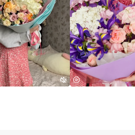
Выберите город доставки
Или выберите из популярных
Москва и МО
Санкт-Петербург
Нижний Новгород
Самара
Казань
Уфа
Челябинск
Екатеринбург
Новосибирск
Омск
Волгоград
Воронеж