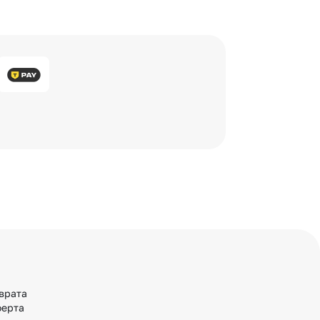
врата
ферта