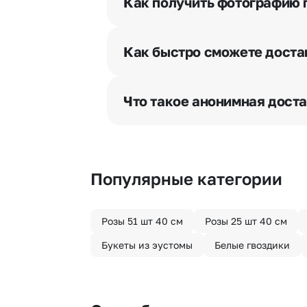
Как получить фотографию 
При оформлении заказа Вы может
разрешения получателя, после че
Как быстро сможете доста
бесплатная.
Мы оперативно доставим цветы п
отрезка. Хотите получить цветы 
Что такое анонимная дост
часа после оформления заказа.
Хотите сделать приятный сюрпри
«Анонимная доставка». Мы гаран
Популярные категории
Розы 51 шт 40 см
Розы 25 шт 40 см
Букеты из эустомы
Белые гвоздики