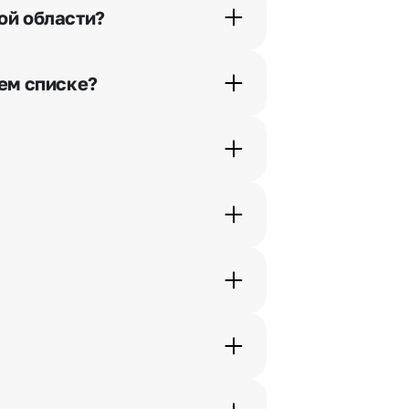
ой области?
орячей линии или в чате.
шем списке?
ьно найдем выход из ситуации.
ам по телефону, и мы решим Ваш
шими менеджерами по телефонам
жеры связываются с получателем