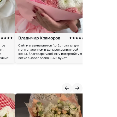
Владимир Краморов
Андрей Б.
тов!
Сайт магазина цветов flor2u.ru стал для
Покупкой остался
им.
меня спасением в день рождения моей
доставки осущес
м
жены. Благодаря удобному интерфейсу я
качество цветов 
учшие!
легко выбрал роскошный букет.
добросовестно.