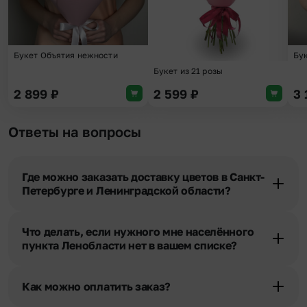
Букет Объятия нежности
Бу
Букет из 21 розы
2 899
₽
2 599
₽
3
Ответы на вопросы
Где можно заказать доставку цветов в Санкт-
Петербурге и Ленинградской области?
Оформить доставку цветов можно в нашем приложении, на
сайте flor2u.ru, по телефону горячей линии или в чате.
Что делать, если нужного мне населённого
пункта Ленобласти нет в вашем списке?
Свяжитесь с нашими менеджерами по телефонам горячей
линии или в чате. Мы обязательно найдем выход из ситуации.
Как можно оплатить заказ?
Мы предусмотрели все возможные варианты оплаты: