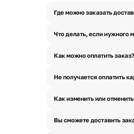
Где можно заказать достав
Оформить доставку цветов можно 
Что делать, если нужного 
Свяжитесь с нашими менеджерами
Как можно оплатить заказ
Мы предусмотрели все возможны
Наличными.
Не получается оплатить ка
Банковскими картами Visa, Ma
При возникновении трудностей в
Картами рассрочки Халва, Сов
вопрос.
Через Yandex Pay, UnionPay,
Ap
Как изменить или отменить
Через Робокасса.
Чтобы внести изменения, выбрат
горячей линии или в чате, они п
Вы сможете доставить зака
Да. У нас действует услуга «Ут