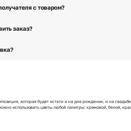
я доставки.
получателя с товаром?
е сделать отметку в поле «Фото получателя с букетом»
го высылается заказчику на указанный им почтовый адре
вить заказ?
о любому адресу города и области при условии соблю
раньше? Оформите услугу срочной доставки, и мы доста
авка?
з конфиденциально? При оформлении заказа Вы можете
тируем анонимность отправителя. Услуга бесплатная.
омпозиция, которая будет кстати и на дне рождении, и на свадь
ожно использовать цветы любой палитры: кремовой, белой, кра