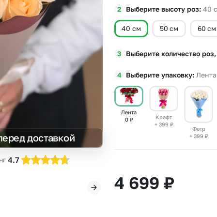
Выберите высоту роз
40
Insta букеты
До
Хиты продаж
Че
40 см
50 см
60 см
Новинки
В
Все категории
Выберите количество роз,
Выберите упаковку
Лента
Лента
Крафт
0
₽
+ 399
₽
Фетр
перед доставкой
+ 399
₽
4.7
нг
4 699
₽