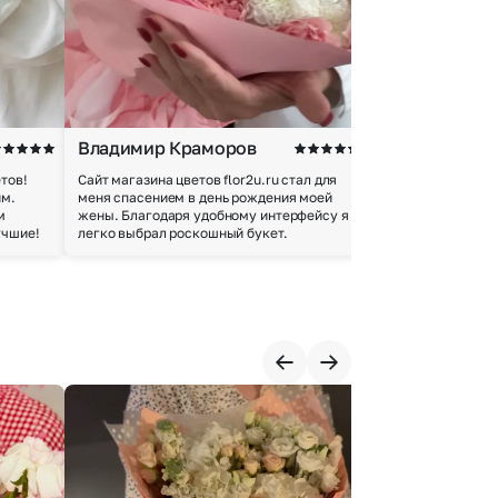
Владимир Краморов
Андрей Б.
тов!
Сайт магазина цветов flor2u.ru стал для
Покупкой остался
им.
меня спасением в день рождения моей
доставки осущес
м
жены. Благодаря удобному интерфейсу я
качество цветов 
учшие!
легко выбрал роскошный букет.
добросовестно.