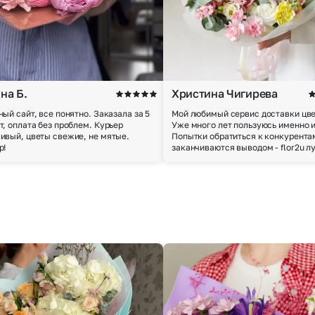
на Б.
Христина Чигирева
ный сайт, все понятно. Заказала за 5
Мой любимый сервис доставки цве
т, оплата без проблем. Курьер
Уже много лет пользуюсь именно 
ивый, цветы свежие, не мятые.
Попытки обратиться к конкурента
р!
заканчиваются выводом - flor2u л