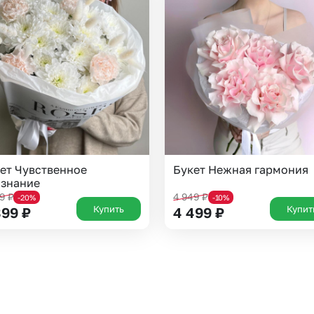
Казань
Уфа
Челябинск
Екатеринбург
Новосибирск
Омск
Волгоград
Воронеж
ет Чувственное
Букет Нежная гармония
знание
79
₽
4 949
₽
-20%
-10%
Купить
Купит
899
₽
4 499
₽