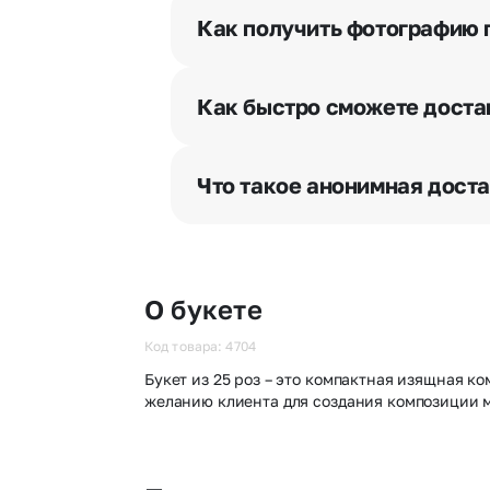
и уточняют адрес и удобное врем
Как получить фотографию 
При оформлении заказа Вы может
разрешения получателя, после че
Как быстро сможете доста
бесплатная.
Мы оперативно доставим цветы п
отрезка. Хотите получить цветы 
Что такое анонимная дост
часа после оформления заказа.
Хотите сделать приятный сюрпри
«Анонимная доставка». Мы гаран
О букете
Код товара: 4704
Букет из 25 роз – это компактная изящная к
желанию клиента для создания композиции м