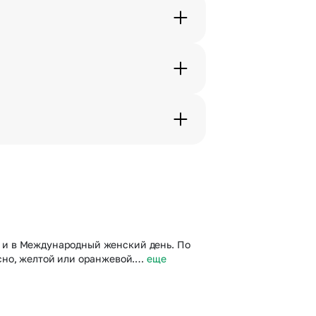
. Фотография делается только с
с в срок от 1 до 3 дней. Услуга
дения трехчасового временного
вим букет менее чем через 2
 сделать отметку в поле
бе и в Международный женский день. По
сно, желтой или оранжевой.…
еще