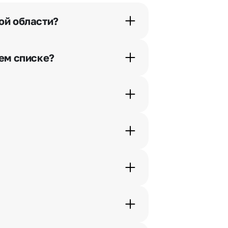
ой области?
орячей линии или в чате.
шем списке?
ьно найдем выход из ситуации.
ам по телефону, и мы решим Ваш
шими менеджерами по телефонам
жеры связываются с получателем