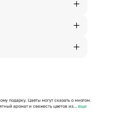
. Фотография делается только с
с в срок от 1 до 3 дней. Услуга
дения трехчасового временного
вим букет менее чем через 2
 сделать отметку в поле
му подарку. Цветы могут сказать о многом.
ятный аромат и свежесть цветов из…
еще