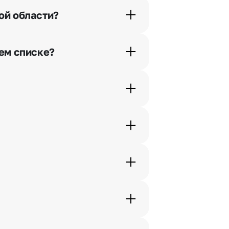
ой области?
орячей линии или в чате.
шем списке?
ьно найдем выход из ситуации.
ам по телефону, и мы решим Ваш
шими менеджерами по телефонам
жеры связываются с получателем