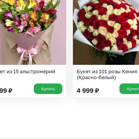
Казань
Уфа
Челябинск
Екатеринбург
Новосибирск
Омск
Волгоград
Воронеж
ет из 15 альстромерий
Букет из 101 розы Кения
(Красно-белый)
Купить
Купит
199
₽
4 999
₽