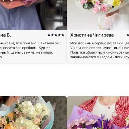
на Б.
Христина Чигирева
ный сайт, все понятно. Заказала за 5
Мой любимый сервис доставки цве
т, оплата без проблем. Курьер
Уже много лет пользуюсь именно 
ивый, цветы свежие, не мятые.
Попытки обратиться к конкурента
р!
заканчиваются выводом - flor2u л