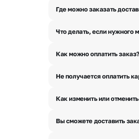
Где можно заказать достав
Оформить доставку цветов можно 
Что делать, если нужного 
Свяжитесь с нашими менеджерами
Как можно оплатить заказ
Мы предусмотрели все возможны
Наличными.
Не получается оплатить ка
Банковскими картами Visa, Ma
При возникновении трудностей в
Картами рассрочки Халва, Сов
вопрос.
Через Yandex Pay, UnionPay,
Ap
Как изменить или отменить
Через Робокасса.
Чтобы внести изменения, выбрат
горячей линии или в чате, они п
Вы сможете доставить зака
Да. У нас действует услуга «Ут