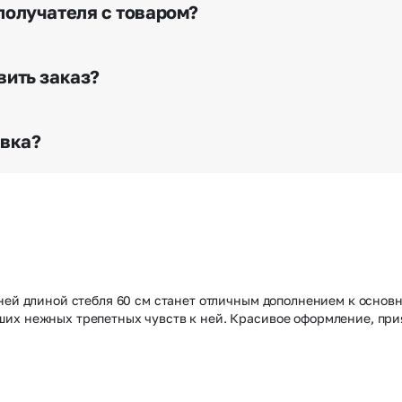
я доставки.
получателя с товаром?
е сделать отметку в поле «Фото получателя с букетом»
го высылается заказчику на указанный им почтовый адре
вить заказ?
о любому адресу города и области при условии соблю
раньше? Оформите услугу срочной доставки, и мы доста
авка?
з конфиденциально? При оформлении заказа Вы можете
тируем анонимность отправителя. Услуга бесплатная.
ней длиной стебля 60 см станет отличным дополнением к основно
их нежных трепетных чувств к ней. Красивое оформление, при