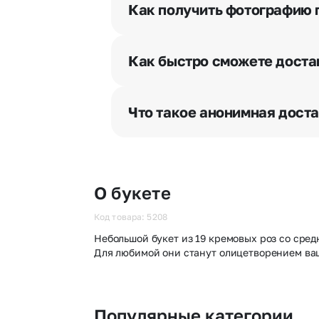
и уточняют адрес и удобное врем
Как получить фотографию 
При оформлении заказа Вы может
разрешения получателя, после че
Как быстро сможете доста
бесплатная.
Мы оперативно доставим цветы п
отрезка. Хотите получить цветы 
Что такое анонимная дост
часа после оформления заказа.
Хотите сделать приятный сюрпри
«Анонимная доставка». Мы гаран
О букете
Код товара: 5208
Небольшой букет из 19 кремовых роз со сред
Для любимой они станут олицетворением ваш
Популярные категории