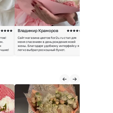
Владимир Краморов
Андрей Б.
тов!
Сайт магазина цветов flor2u.ru стал для
Покупкой остался
им.
меня спасением в день рождения моей
доставки осущес
м
жены. Благодаря удобному интерфейсу я
качество цветов 
учшие!
легко выбрал роскошный букет.
добросовестно.