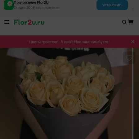
Приложение Flor2U
Установить
Скидка 300₽ в приложении
Цветы простоят - 5 дней! Или заменим букет!
Доба