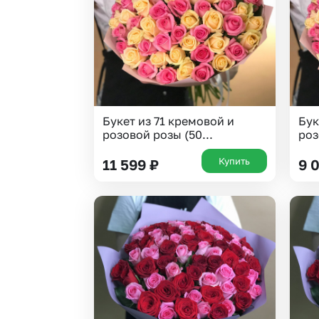
Букет из 71 кремовой и
Бук
розовой розы (50...
роз
Купить
11 599
₽
9 