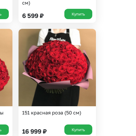
см)
ь
Купить
6 599
₽
зы
151 красная роза (50 см)
ь
Купить
16 999
₽