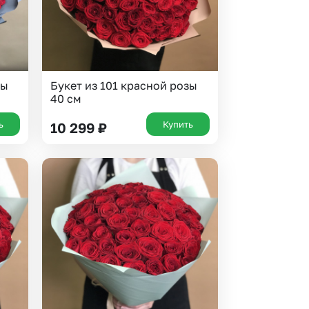
зы
Букет из 101 красной розы
40 см
ь
Купить
10 299
₽