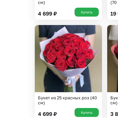
см)
(70
Купить
4 699
₽
19
Букет из 25 красных роз (40
Бук
см)
см)
Купить
4 699
₽
3 