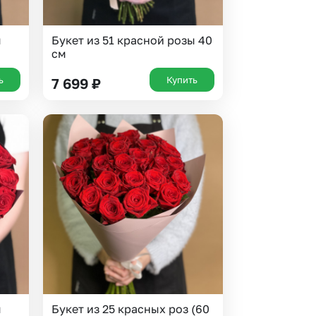
ы
Букет из 51 красной розы 40
см
ь
Купить
7 699
₽
ы
Букет из 25 красных роз (60