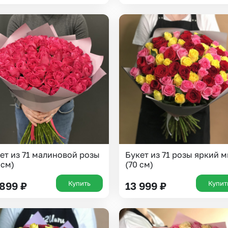
Казань
Уфа
Челябинск
Екатеринбург
Новосибирск
Омск
Волгоград
Воронеж
ет из 71 малиновой розы
Букет из 71 розы яркий 
 см)
(70 см)
Купить
Купит
 899
₽
13 999
₽