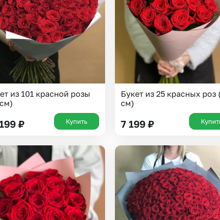
Insta букеты
До
Хиты продаж
Че
Новинки
В
Все категории
ет из 101 красной розы
Букет из 25 красных роз 
 см)
см)
Купить
Купит
 199
₽
7 199
₽