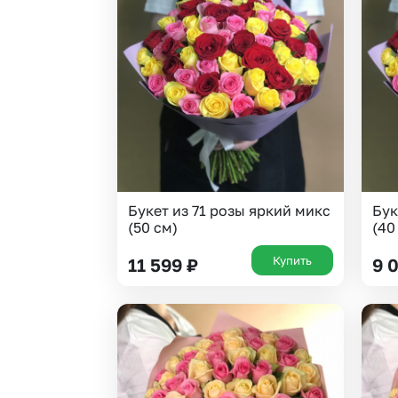
Букет из 71 розы яркий микс
Бук
(50 см)
(40
Купить
11 599
₽
9 