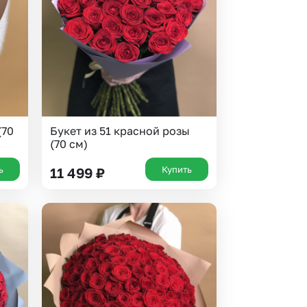
 10000 рублей
Все получатели
рная пятница
ыбор покупателей
(70
Букет из 51 красной розы
(70 см)
ь
Купить
11 499
₽