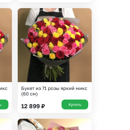
микс
Букет из 71 розы яркий микс
(60 см)
ь
Купить
12 899
₽