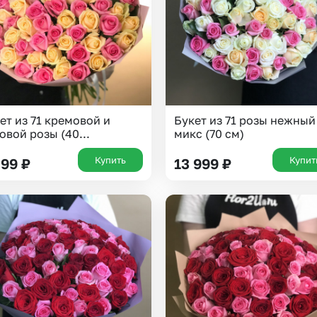
ет из 71 кремовой и
Букет из 71 розы нежный
овой розы (40...
микс (70 см)
Купить
Купит
099
₽
13 999
₽