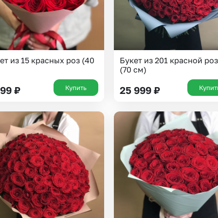
ет из 15 красных роз (40
Букет из 201 красной ро
(70 см)
Купить
Купит
699
₽
25 999
₽