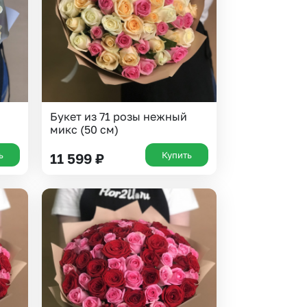
Букет из 71 розы нежный
микс (50 см)
ь
Купить
11 599
₽