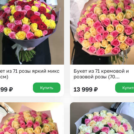
ет из 71 розы яркий микс
Букет из 71 кремовой и
 см)
розовой розы (70...
Купить
Купит
099
₽
13 999
₽