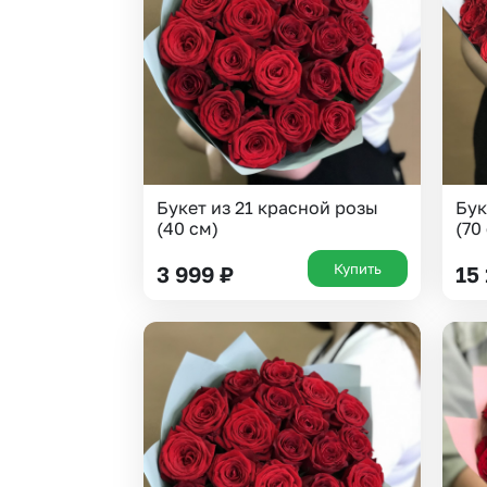
Гортензии
Эустома
Букет из 21 красной розы
Бук
(40 см)
(70
Купить
3 999
₽
15