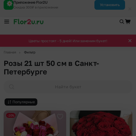
Приложение Flor2U
Установить
Скидка 300₽ в приложении
Цветы простоят - 5 дней! Или заменим букет!
▶
Главная
Фильтр
Розы 21 шт 50 см в Санкт-
Петербурге
Найти букет
Популярные
-20%
Добавить в избранное
Доба