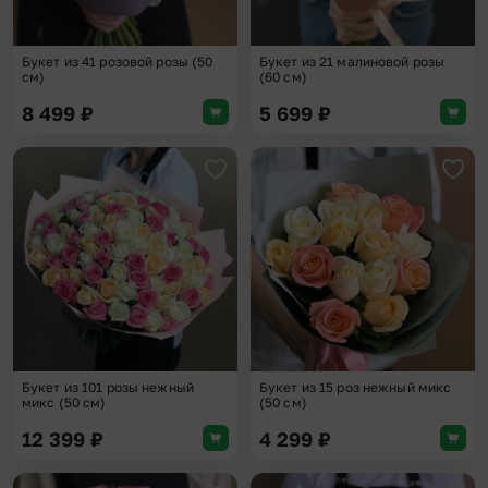
Букет из 41 розовой розы (50
Букет из 21 малиновой розы
см)
(60 см)
8 499
₽
5 699
₽
Добавить в избранное
Доба
Букет из 101 розы нежный
Букет из 15 роз нежный микс
микс (50 см)
(50 см)
12 399
₽
4 299
₽