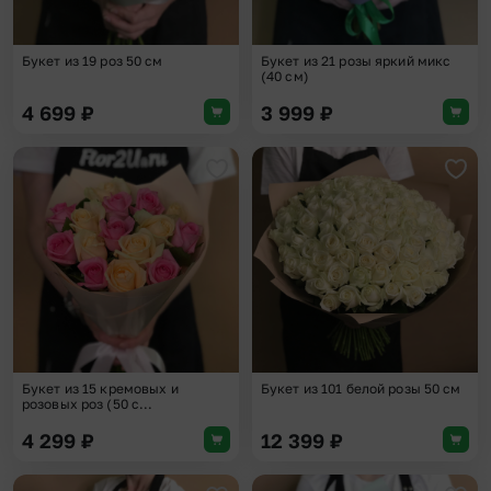
Букет из 19 роз 50 см
Букет из 21 розы яркий микс
(40 см)
4 699
₽
3 999
₽
Добавить в избранное
Доба
Букет из 15 кремовых и
Букет из 101 белой розы 50 см
розовых роз (50 с...
4 299
₽
12 399
₽