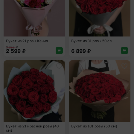
Букет из 21 розы Кения
Букет из 31 розы 50 см
3 299
₽
2 599
₽
6 899
₽
Добавить в избранное
Доба
Букет из 21 красной розы (40
Букет из 101 розы (50 см)
см)