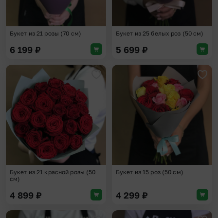
Букет из 21 розы (70 см)
Букет из 25 белых роз (50 см)
6 199
₽
5 699
₽
Добавить в избранное
Доба
Букет из 21 красной розы (50
Букет из 15 роз (50 см)
см)
4 899
₽
4 299
₽