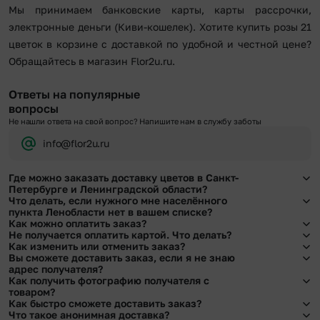
Мы принимаем банковские карты, карты рассрочки,
электронные деньги (Киви-кошелек). Хотите купить розы 21
цветок в корзине с доставкой по удобной и честной цене?
Обращайтесь в магазин Flor2u.ru.
Ответы на популярные
вопросы
Не нашли ответа на свой вопрос? Напишите нам в службу заботы
info@flor2u.ru
Где можно заказать доставку цветов в Санкт-
Петербурге и Ленинградской области?
Что делать, если нужного мне населённого
Оформить доставку цветов можно в нашем приложении, на сайте flor2u.ru, по
пункта Ленобласти нет в вашем списке?
телефону горячей линии или в чате.
Как можно оплатить заказ?
Свяжитесь с нашими менеджерами по телефонам горячей линии или в чате.
Не получается оплатить картой. Что делать?
Мы обязательно найдем выход из ситуации.
Мы предусмотрели все возможные варианты оплаты:
Как изменить или отменить заказ?
При возникновении трудностей во время оплаты заказа банковской картой
Вы сможете доставить заказ, если я не знаю
Наличными.
позвоните нам по телефону, и мы решим Ваш вопрос.
Чтобы внести изменения, выбрать другой букет или добавить подарок
адрес получателя?
Банковскими картами Visa, MasterCard, МИР, СБП
свяжитесь с нашими менеджерами по телефонам горячей линии или в чате,
Как получить фотографию получателя с
Картами рассрочки Халва, Совесть и Свобода.
они помогут решить любой вопрос.
Да. У нас действует услуга «Уточнение адреса». Зная телефон получателя,
товаром?
Через Yandex Pay, UnionPay,
Apple Pay (есть ограничения), Qiwi Кошелек.
наши менеджеры связываются с получателем и уточняют адрес и удобное
Как быстро сможете доставить заказ?
Через Робокасса.
время доставки.
При оформлении заказа Вы можете сделать отметку в поле «Фото получателя
Что такое анонимная доставка?