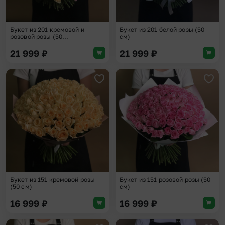
Букет из 201 кремовой и
Букет из 201 белой розы (50
розовой розы (50...
см)
21 999
₽
21 999
₽
Добавить в избранное
Доба
Букет из 151 кремовой розы
Букет из 151 розовой розы (50
(50 см)
см)
16 999
₽
16 999
₽