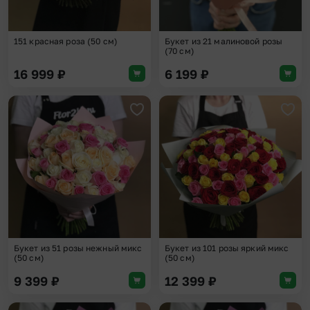
151 красная роза (50 см)
Букет из 21 малиновой розы
(70 см)
16 999
₽
6 199
₽
Добавить в избранное
Доба
Букет из 51 розы нежный микс
Букет из 101 розы яркий микс
(50 см)
(50 см)
9 399
₽
12 399
₽