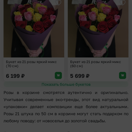
Добавить в избранное
Доба
Букет из 21 розы яркий микс
Букет из 21 розы яркий микс
(70 см)
(60 см)
6 199
₽
5 699
₽
Показать больше букетов
Розы в корзине смотрятся аутентично и оригинально.
Учитывая современные эко-тренды, этот вид натуральной
«упаковки» делает композиции еще более актуальными.
Розы 21 штука по 50 см в корзине могут стать подарком по
любому поводу: от новоселья до золотой свадьбы.