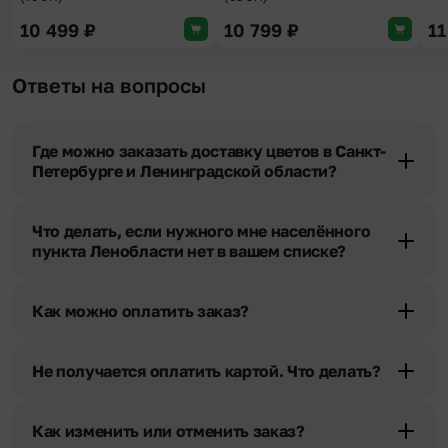
10 499
₽
10 799
₽
11
Ответы на вопросы
Где можно заказать доставку цветов в Санкт-
Петербурге и Ленинградской области?
Оформить доставку цветов можно в нашем приложении, на
сайте flor2u.ru, по телефону горячей линии или в чате.
Что делать, если нужного мне населённого
пункта Ленобласти нет в вашем списке?
Свяжитесь с нашими менеджерами по телефонам горячей
линии или в чате. Мы обязательно найдем выход из ситуации.
Как можно оплатить заказ?
Мы предусмотрели все возможные варианты оплаты:
Наличными.
Не получается оплатить картой. Что делать?
Банковскими картами Visa, MasterCard, МИР, СБП
При возникновении трудностей во время оплаты заказа
Картами рассрочки Халва, Совесть и Свобода.
банковской картой позвоните нам по телефону, и мы решим
Через Yandex Pay, UnionPay,
Apple Pay (есть
Как изменить или отменить заказ?
Ваш вопрос.
ограничения), Qiwi Кошелек.