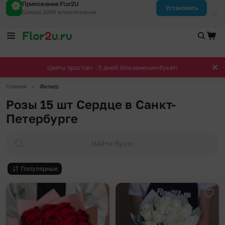
Приложение Flor2U
Установить
Скидка 300₽ в приложении
Цветы простоят - 5 дней! Или заменим букет!
▶
Главная
Фильтр
Розы 15 шт Сердце в Санкт-
Петербурге
Найти букет
Популярные
Добавить в избранное
Доба