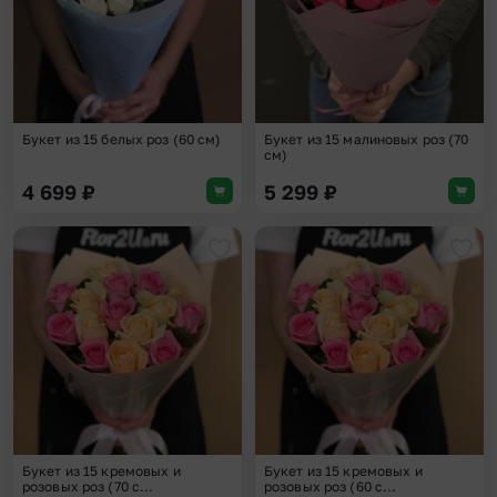
Букет из 15 белых роз (60 см)
Букет из 15 малиновых роз (70
см)
4 699
₽
5 299
₽
Добавить в избранное
Доба
Букет из 15 кремовых и
Букет из 15 кремовых и
розовых роз (70 с...
розовых роз (60 с...