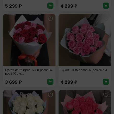
5 299
₽
4 299
₽
Добавить в избранное
Доба
Букет из 15 красных и розовых
Букет из 15 розовых роз 50 см
роз (40 см...
3 699
₽
4 299
₽
Добавить в избранное
Доба