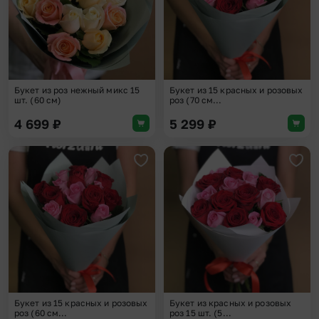
Букет из роз нежный микс 15
Букет из 15 красных и розовых
шт. (60 см)
роз (70 см...
4 699
₽
5 299
₽
Добавить в избранное
Доба
Букет из 15 красных и розовых
Букет из красных и розовых
роз (60 см...
роз 15 шт. (5...