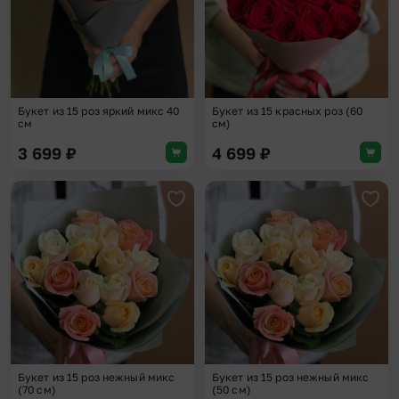
Букет из 15 роз яркий микс 40
Букет из 15 красных роз (60
см
см)
3 699
₽
4 699
₽
Добавить в избранное
Доба
Букет из 15 роз нежный микс
Букет из 15 роз нежный микс
(70 см)
(50 см)