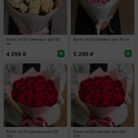
Букет из 15 кремовых роз 50
Букет из 15 розовых роз 70 см
см
4 299
₽
5 299
₽
Добавить в избранное
Доба
Букет из 15 красных роз (70
Букет из 15 красных роз (50
см)
см)