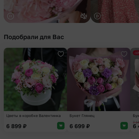
Подобрали для Вас
-1
Добавить в избранное
Добави
Цветы в коробке Валентинка
Букет Глянец
Бук
7 1
6 899
₽
6 699
₽
6